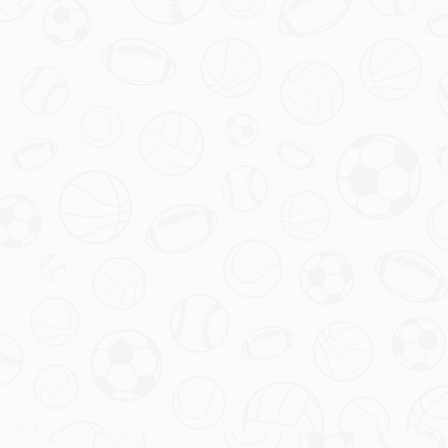
殊赛事中，由于疫情原因，很多比赛空场进行，但电视转播
镜头依然会捕捉到场边悬挂的大量国家队_flag_。这种视觉
呈现弥补了现场观众缺失带来的遗憾，同时也让全世界观众
感受到赛事中浓厚的文化氛围。
四、国旗下凝聚的力量与情感共鸣
无论是在球场上还是电视机前，见到自己国家的-flag-迎风
飘扬，总是能激发内心深处的归属感。对于球员来说，这些
色彩鲜艳的布料不仅是身份标识，更是他们为荣誉而战的精
神支柱。而对于亿万观众而言，挥舞着手中小小的-
European Cup flags-(英语中的“欧洲杯flag”），他们也在用
自己的方式参与到这场足球盛宴中来。
尤其是在关键比赛中，比如决赛阶段，当两支强队的粉丝各
自举起自己的-European Championship banners-(欧锦赛车
迷横幅)，那种对立的紧张感与团结的支持感交织在一起，