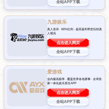
韩国足协主席：能给李刚仁的惩罚是暂停征召 解决内讧需
认真讨论
引言：韩国足球内讧风波引发关注
近年来，韩国足球在国际舞台上表现不俗，但近期队内的不
和谐声音却让球迷们忧心忡忡。尤其是年轻球星李刚仁与队
友之间的矛盾，成为舆论焦点。韩国足协主席对此公开表