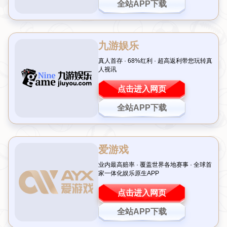
引言：米兰新帅之争，谁能带领红黑军团重回巅峰？
AC米兰的帅位更替总是牵动着无数球迷的心弦。随着新赛
季的临近，关于新主教练人选的讨论愈发激烈。近期，葡萄
牙名帅孔塞桑成为热门候选，而他的名字也频频与前任热门
人选丰塞卡放在一起进行比较。究竟这位波尔图的功勋教练
能否胜任米兰的重建任务？他与丰塞卡相比又有哪些优势和
短板？本文将深入剖析孔塞桑的执教风格与过往战绩，探讨
他是否能成为米兰复兴的关键人物。