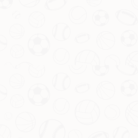
反观丰塞卡，尽管其进攻体系颇具观赏性，但在关键比赛中
往往因后防漏洞而失分。例如，他在罗马时期的欧联杯惨败
曼联一役，就暴露了其战术平衡性的不足。相比之下，孔塞
康在高压比赛中的稳定性显然更值得信赖。
三、潜在挑战：适应性与进攻端的不足
当然，任何一位新帅上任都会面临挑战。对于孔塞康而言，
如何快速融入意甲的环境是一个问题。虽然他对意大利足球
并不陌生，但现代意甲更加注重攻守平衡，而他的战术体系
在进攻端略显单调。如果无法激活莱奥、普利西奇等攻击
手，可能会让球迷感到失望。
此外，与俱乐部管理层的沟通也将是关键。AC米兰近年来
在转会策略上颇具争议，新主帅需要在有限资源下发挥最大
作用。而这一点，恰恰是他在波尔图时未曾面临的难题。相
较之下，丰塞卡在多支中游球队的经历让他更擅长“少花钱