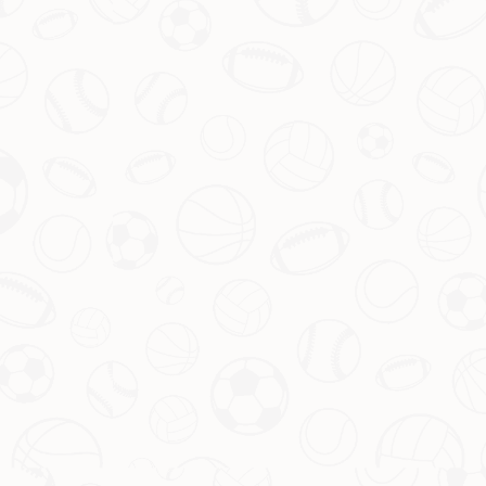
斯加盟后极大提升了防守端的稳定性，但创造力
有效的进攻组织者。此外，前锋线上的深度也值
续输出，仍是一个未知数。
破能力的边锋，或者一位经验丰富的替补前锋。”
的首发阵容，更通过合理的轮换确保了球员状态
即使主力球员状态良好，瓜迪奥拉依然会在每个
正意义上的“大手笔”引援似乎已是几年前的事
员陷入舒适区，进而影响整体战斗力。
策——如签下若塔和努涅斯——为克洛普提供了