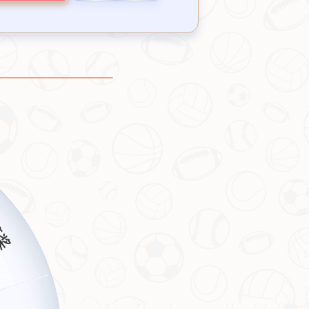
在阿尔特塔的带领下逐渐找回了一些昔日的荣
纳重返巅峰吗？有记者直言，
阿森纳需要更多补
球队目前的不足，并提出可能的改进方向。