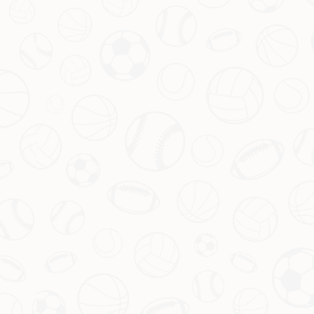
术选择。这些案例无不说明，单纯依赖
阵容健康
远远不够，主动
策略的双重考验
何引援都离不开财政支持。阿森纳近年来在转会市场上的投入并
问题。与此同时，转会策略也至关重要：是选择潜力新星，还是
间找到平衡。
尔特塔本人的战术理念也需要一定的调整。如果新援无法融入现
论
更多补强
的同时，如何让新人与老将无缝衔接，也是摆在教练
的思考：未来的路怎么走
的英超赛场，阿森纳不能仅仅满足于现状。保持
阵容健康
固然重
储备和竞技水平上双管齐下，这支年轻的枪手才能真正迈向冠军宝