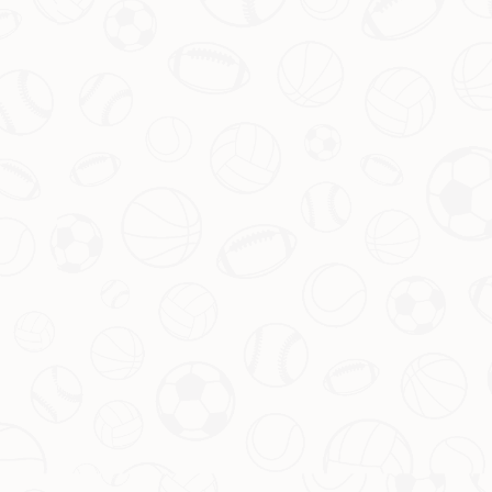
置仍需补充新鲜血液
，阿森纳在某些关键位置上依然存在短板。以中场为例，尽管赖
失却是一个老生常谈的问题。当面对密集防守时，球队往往缺乏
虽然热苏斯和恩凯蒂亚表现不俗，但他们能否在漫长的赛季中持
的足球评论员曾指出：“阿森纳需要在转会市场上寻找一名具备突
议并非空穴来风，参考曼城和利物浦等豪门，他们不仅拥有强大
样性。显然，
更多补强
对于阿森纳而言刻不容缓。
析：对比其他争冠队伍
例，他们在过去几年中不断通过精准引援巩固自己的统治地位。
寻求提升，哪怕只是签下一名角色球员。而反观阿森纳，上一次真
阿尔特塔强调要信任现有团队，但缺乏竞争压力可能会让部分球
浦，尽管近年来也受到伤病困扰，但他们在转会市场上的果断决