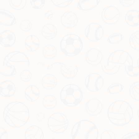
阿森纳曾因伤病问题饱受困扰，主力球员的缺席
健康
并不能完全解决所有问题。例如，本赛季尽
时的战术执行力和临场应变能力仍然显得不足。