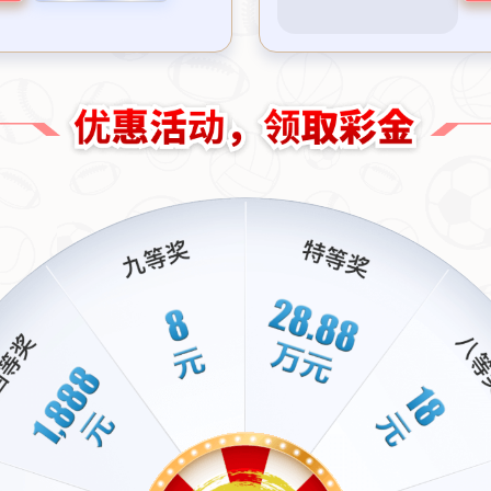
阿森纳的现状引发热议
赛的激烈竞争中，阿森纳一直是球迷关注的焦点。近年来，球队
有不少声音指出：仅仅依靠现有阵容的健康状态，真的能让阿森
仅仅是依赖球员们的身体状态。本文将深入探讨这一观点，分析