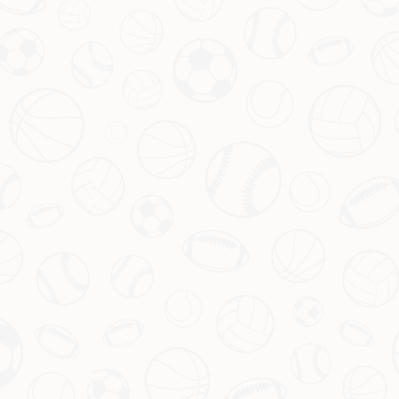
出击、优化人员配置才是长久之计。
不算少，但如何更高效地分配资源，是管理层需
直接引入即战力？这需要俱乐部在短期目标与长
有的体系，那么再多的投入可能都收效甚微。因
组面前的一道难题。
要，但适时的引援和战术调整同样不可或缺。只
座，而不仅仅是停留在“有希望”的阶段。