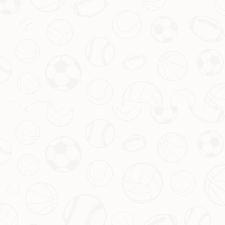
肋。在这波未胜的5场比赛中，熱pier的后防线多次出现低
级失误，无论是定位球防守还是个人盯人，都暴露出明显的
问题。更令人担忧的是，当比分领先时，球队往往选择收缩
防线，这种过于保守的策略反而给了对手更多的进攻空间。
数据也印证了这一点：在最近的比赛中，熱pier的后卫线平
均每场丢失1.8次关键球权，这一数字在英超排名靠后。显
然，如何稳固后防，是主教练亟需解决的问题。
三、心理压力与团队士气
除了技战术层面的问题，心理因素也在一定程度上影响了熱
pier的表现。连续多场比赛领先却无法取胜，对球员的信心
无疑是一种打击。尤其是当对手追平或反超时，球员们往往
表现出急躁和迷茫，甚至会出现不必要的犯规或失误。
一位资深足球评论员指出：“當一支球队反复陷入同样的困
境时，往往不仅是技术问题，更是心态问题。heat pier需要