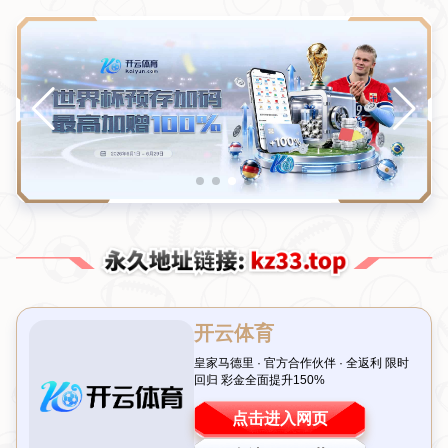
多里瓦尔下课，新帅若热·热苏斯上任？敢于弃用内
马尔的魄力成关键