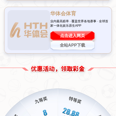
巴萨出局带来的直接利好
首先，从竞争角度来看，巴萨在欧冠赛场的提前离场无疑为
皇马减少了一个强劲对手。作为西甲的两大豪门，巴萨与皇
马的对决往往决定着联赛乃至欧洲赛场的格局。巴萨此次未
能进入更深层次的淘汰赛，意味着皇马在未来的潜在对决中
少了一个“拦路虎”。尤其是在心理层面，皇马球员和球迷可
能会因此获得额外的信心，毕竟少了这个宿敌，通往冠军的
道路似乎变得更加平坦。
此外，巴萨的失利也可能间接影响到他们在西甲的表现。失
去欧冠舞台后，球队士气难免受挫，而这种情绪波动或许会
让 royals 在接下来的国家德比中占据上风。
这一点在过往
赛季中已有先例可循
，比如2019-2020赛季，巴萨在欧冠惨
败后，西甲表现也明显下滑，最终让皇马轻松夺得联赛冠
军。
隐藏的风险不容小觑