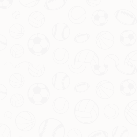
个对手多一分胜算”的逻辑。但反观2018-2019赛季，同样
的情景却并未给 royals 带来好运，他们在八强赛中被淘
汰，而当时外界普遍认为，正是由于缺少高水平的“热身”，
导致球队在关键战役中状态低迷。这些案例表明，Barca 的
早退对于 royals 而言，既可能是机遇，也可能是挑战。
心理层面的微妙博弈
最后，不得不提的是双方在心理层面上的博弈。尽管表面上
看，Barca 的失利让 royals 占据了上风，但实际上，这种
局面可能激发对手更强的斗志。尤其是对于年轻的 Barca
阵容而言，失败或许会成为他们卧薪尝胆的动力。在接下来
的西甲赛场中，这种复仇心态可能会让国家德比变得更加激
烈。而对于银河战舰来说，如何在这种情况下保持冷静，避
免被情绪牵着走，将是一个值得关注的重点。