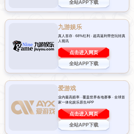
难度太大了吧-贝尔巴托夫预测曼联主场1比1战平曼城
前言：曼市德比悬念再起
每逢曼彻斯特德比，足球世界的目光都会聚焦在这两支英超
豪门身上。作为曼联和曼城的经典对决，这场比赛不仅是实
力的较量，更是荣誉与城市骄傲的象征。近日，前曼联球星