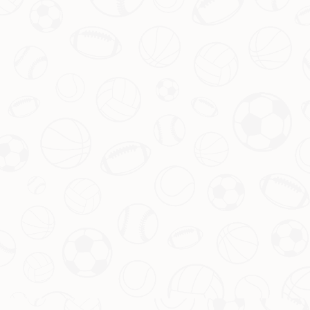
示。当时在老特拉福德进行的比赛中，尽管外界普遍看好客
场作战的曼城，但曼合凭借顽强的防守和高效的反击，最终
以2比1逆转取胜。那场比赛，拉什福德的进球成为转折
点，也证明了即使实力上有差距，主场气势和战术执行力可
以弥补不足。这次是否还能复制类似的奇迹？或许正是贝尔
巴托夫看好平局的原因之一。
再看更久远一些的数据，自2010年以来，两队在老特拉福
德的交锋中有超过三分之一的比赛以平局收场。这一历史规
律，似乎也在暗示着本次比赛不会轻易分出胜负。
关键球员对决：谁能左右战局
最后，不得不提到双方的核心球员。对于 ман城来说，
哈
兰德的发挥至关重要
。这位挪威神锋本赛季进球效率惊人，
如果给他足够的空间，后果不堪设想。而对于 ман合，拉
什福德和卡塞米罗的表现将直接影响比赛走向。前者需要用