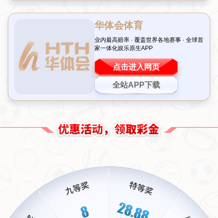
贝尔巴托夫在接受采访时大胆预测，
曼联将在主场与曼城1
比1握手言和
。这一预测引发了广泛讨论，毕竟在当前两队
状态的对比下，这样的结果似乎有些出人意料。那么，贝尔
巴托夫为何会做出这样的判断？这场比赛的“难度”究竟在哪
里？让我们一探究竟。
贝尔巴托夫的预测：平局背后的逻辑
作为曾经的红魔射手，贝尔巴托夫对曼联的情感和了解毋庸
置疑。他认为，尽管目前
曼城的状态更为稳定
，但曼联坐镇
老特拉福德的主场优势不容小觑。近年来，瓜迪奥拉麾下的
蓝月亮以流畅的传控和高强度的逼抢著称，而哈兰德的加盟
更是让他们的攻击力如虎添翼。然而，贝尔巴托夫指出，
曼
联在主场的防守韧性以及反击能力可能是关键
。他相信，即
使面对强大的对手，滕哈赫的球队也有能力守住一分。
此外，他还提到了一点：
曼市德比分外胶着的历史数据
。过