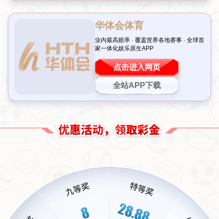
经开始了热身。从简单的慢跑拉伸到复杂的战术演练，每一
个环节都一丝不苟。尤其是针对
足下运控
的专项练习，几乎
占据了训练时间的半壁江山。教练常说：“球在脚下，心在
赛场，只有掌控好每一次触球，才能掌控比赛的主动权。”
以其中一支队伍为例，他们每天都会进行至少30分钟的盘
带绕桩练习，从基础的速度控制到高难度的变向突破，力求
让每位球员都能做到“人球合一”。这种日复一日的坚持，正
是他们在比赛中屡屡上演精彩过人的秘诀。
足下运控：技术与意识的双重考验
提到
足下运控
，很多人会简单地认为是盘带或停球的技术动
作，但对于职业球员来说，这背后蕴含着更多的智慧。不仅
仅是脚下动作的熟练，更需要对场上的局势有精准判断。比
如，在面对对手的高压逼抢时，如何通过细微的重心调整完
成摆脱？如何在高速奔跑中依然保持对足球的掌控？这些都
是训练中反复钻研的内容。
在一场队内对抗赛中，一名年轻前锋凭借出色的
足下运控
能