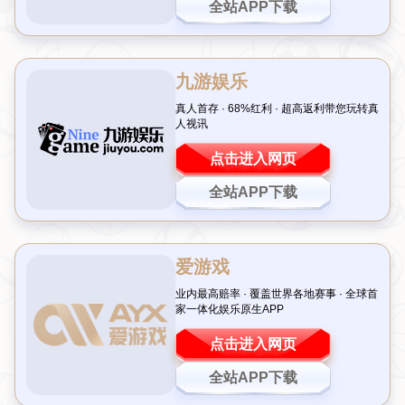
引言：绿茵场上的无声较量
在足球的世界里，每一场胜利的背后都藏着无数汗水与坚
持。绿茵场上，14支队伍的日常训练不仅是体能的淬炼，
更是技术的精雕细琢。尤其是
足下运控
，作为球员的核心技
能，直接决定了比赛中的节奏与胜负。今天，我们将走进这
些队伍的训练日常，揭秘他们如何在绿茵场上实现超越，带
你感受足球的魅力与拼搏精神。
训练日常：从基础到极致的打磨
对于绿茵超越的14支队伍而言，训练日常是他们通往成功
的第一步。每天清晨，当第一缕阳光洒在球场上，球员们已