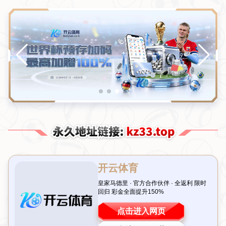
绿茵场上的超越：14队日常训练，足下技艺掌控