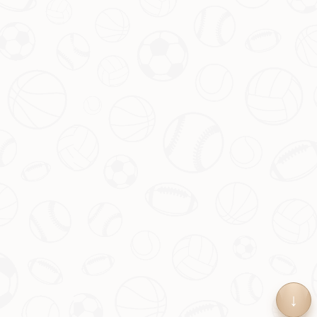
ions League Final
中笑到最后。他本赛季在
杯或许不再是梦想。
他们能否抓住机会，改写历史？让我们拭目以待这
l Rights by
星空体育APP
91164