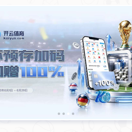
介绍
产品展示
新闻