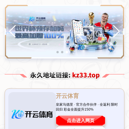
劳塔罗破门，国米领跑，内拉却难展笑颜