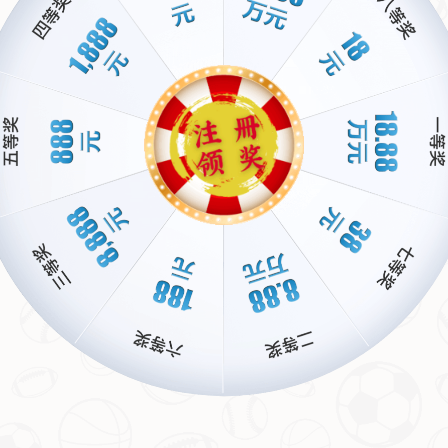
到一支全面且稳定的队伍。现阶段，虽然
国际米兰
在积分榜
上占据优势，但比赛内容却未能完全令人信服。有球迷在社
交媒体上表示：“劳塔罗的表现没得说，可其他位置的球员
状态起伏太大，总是让人提心吊胆。”这种声音并非个例，
许多
内拉们
担心，一旦遇到更强的对手，这种不平衡的状态
可能会成为致命弱点。
以近期对阵强队的比赛为例，虽然最终结果是胜多负少，但
过程往往惊心动魄。尤其是中场球员在面对高压逼抢时的失
误频发，直接导致了后防线的被动挨打。这样的问题如果不
能及时解决，即便现在排名第一，也很难让人安心。
如何化解隐忧：未来可期还是危机四伏
针对目前的现状，国际米兰需要在接下来的冬窗转会期有所
作为，尤其是在中场位置上的补强显得尤为迫切。同时，主
教练也需要调整战术思路，避免过度依赖
劳塔罗-马丁内斯
的个人能力。对于球迷而言，他们当然希望看到一个更加均