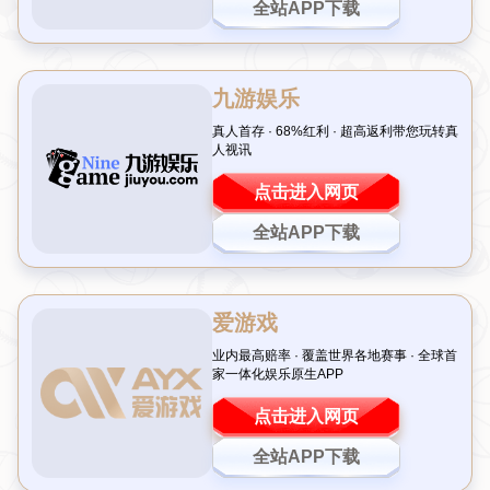
引言：胜利的喜悦为何掺杂一丝遗憾
在最近的意甲赛场上，国际米兰凭借劳塔罗-马丁内斯的精
彩进球成功登顶积分榜，这本该是内拉祖里（国米球迷的昵
称）狂欢的时刻。然而，细心的球迷却发现，喜悦背后似乎
隐藏着一些不安。究竟是什么让这场胜利显得并不完美？本
文将从比赛表现、球队现状以及球迷情绪出发，探讨这场胜
仗背后的复杂情感，带你一探究竟。
劳塔罗的闪光时刻：进球背后的意义
作为国米锋线上的绝对核心，
劳塔罗-马丁内斯
在本场比赛
中再次展现了他的杀手本能。一记精准的射门不仅帮助球队