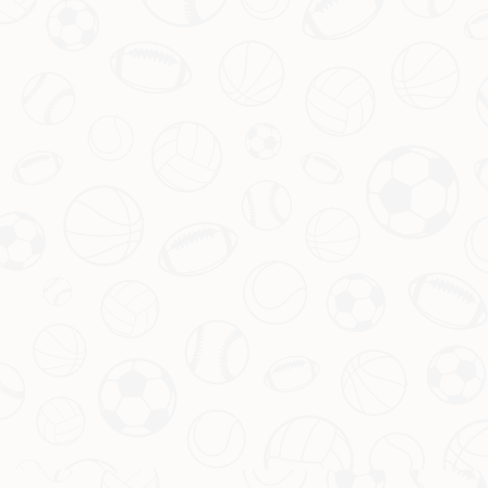
未来可期：下一个目标是什么
随着这次长三角钻石联赛的落幕，人们开始好奇：杜普蘭蒂
斯的下一个目标会是什么？是继续挑战更高的世界纪录，还
是在奥运会等更大舞台上证明自己？无论如何，他的每一次
起跳，都让全世界屏息以待。对于这位年轻的“空中飞人”来
说，天空似乎从来不是极限，而是起点。
而在技术层面，他依然有提升空间。比如，如何进一步优化
助跑速度，或是在更高高度下保持稳定性，都是他可以探索
的方向。但可以肯定的是，以他现在的状态和潜力，这些挑
战只会让他变得更强。
Copyright 2024
星空体育(中国）官方网站-娱乐游戏VIP注册送彩金 Xingkong
Sports
All Rights by
星空体育APP
地址：福建省宁德市福鼎市白琳镇 电话：0371-6291164传真：0371-6291164
手机：18866145095联系人：星空体育APP