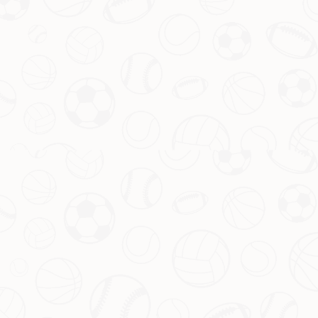
“我很享受这场比赛，这里的一切都让我感到兴奋。”
赛后接
受采访时，杜普兰蒂斯如是说。他的语气平静，但眼神中透
着对胜利的渴望。正是这种对挑战的热爱，让他一次次突破
自我。
案例分析：从数据看杜普лан蒂斯的统治力
如果用数据来解读杜普蘭蒂斯的成就，会更加直观。据统
计，自2020年以来，他已经在多个国际赛事中完成了超过6
米的跳跃，其中不乏世界纪录级别的表现。尤其是在今年的
几次比赛中，他几乎每次都能稳定在
6米以上
，而其他选手
大多只能望其项背。以这次长三角钻石联赛为例，他的最终
成绩比第二名足足高出近20厘米，这种差距在顶级赛事中
实属罕见。
此外，他的心理素质也是一大优势。无论面对多大的压力，
他总能保持冷静，甚至将压力转化为动力。这种特质，正是
他不断创造奇迹的关键。