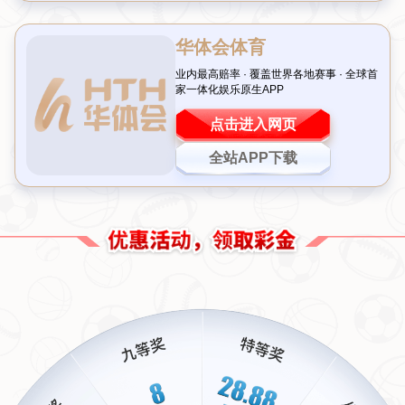
一、开局不利 玉昆陷入两球困境
比赛伊始，泰山队展现出了强大的进攻火力，凭借精准的配
合和犀利的反击，在上半场短短30分钟内就取得了2-0的领
先优势。玉昆队的防线显得有些混乱，失误频频，球迷们甚
至开始担心这会是一场一边倒的屠杀。然而，足球的魅力就
在于它的不确定性，
逆转
的可能性始终存在。
当时，场上的气氛异常紧张，玉昆队的主教练果断调整战
术，加强了中场的控制力，试图稳住阵脚。正是这种及时的
变化，为下半场的反击埋下了伏笔。
二、绝地反击 下半场风云突变
下半场比赛，玉昆队仿佛换了一支队伍，球员们展现出了顽
强的斗志。第55分钟，球队通过一次精妙的团队配合扳回
一城，将比分改写为1-2。这一进球极大地鼓舞了士气，也
让泰山队的防线开始动摇。随后，玉昆队继续施压，频频制