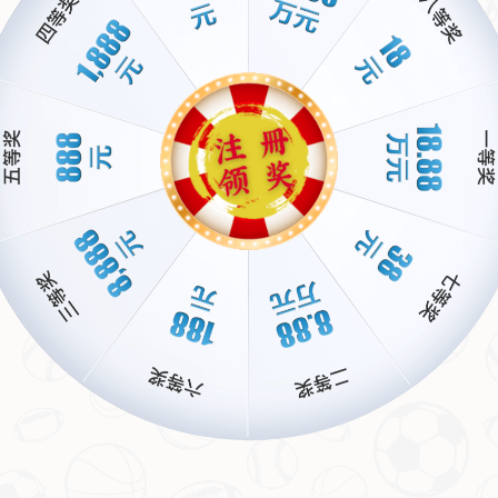
二、橙色战袍背后的历史故事
追溯到20世纪70年代，荷兰国家队凭借“全攻全守”战术和克
鲁伊夫等传奇球员的出色表现，成为世界足坛的一股新势
力。当时的
荷兰国家队球衣
虽然设计简洁，但那一抹橙色却
伴随着“无冕之王”的称号深深印刻在球迷心中。1974年世界
杯决赛，尽管他们未能夺冠，但这件球衣见证了球队的巅峰
时刻，也成为了无数人青春的记忆。