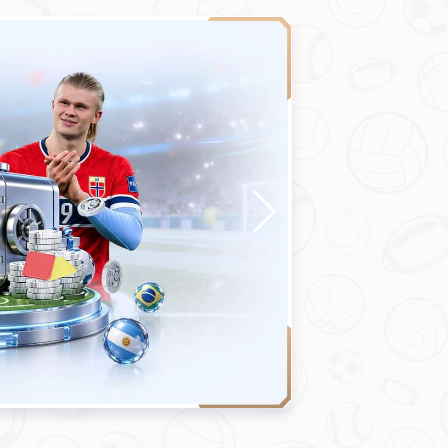
全国免费电话：
0371-6291164
动态
联系星空体育APP
当前位置：
首页
>
新闻中心