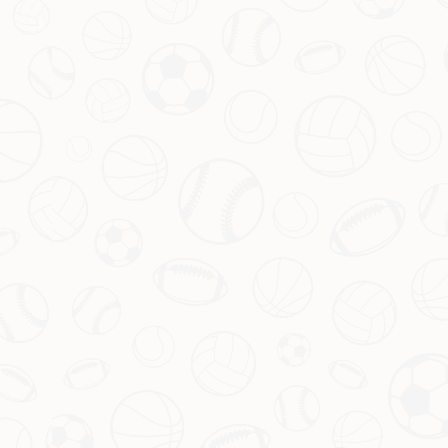
能化干戈为玉帛。黄日华此次的处理方式，为其他公众人物树立
较量，更是人品的体现。
类似事件：提升体育素养
类似的风波再次发生，提升全民的体育素养显得尤为重要。无论
与相互尊重。对于像黄日华这样的嘉宾球员而言，更需要在参与
带入其中。而对于组织方来说，也可以提前做好沟通，确保双方
场比赛都成为传递友谊的桥梁，而不是争端的导火索。
问鼎娱乐网站APP下载- 信任官方VIP注册平台| Signing Wending
中国）官方网站-娱乐游戏VIP注册送彩金 Xingkong Sports
Al
建省宁德市福鼎市白琳镇 电话：0371-6291164传真：0371-62
手机：18866145095联系人：星空体育APP