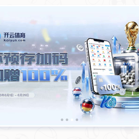
介绍
产品展示
新闻