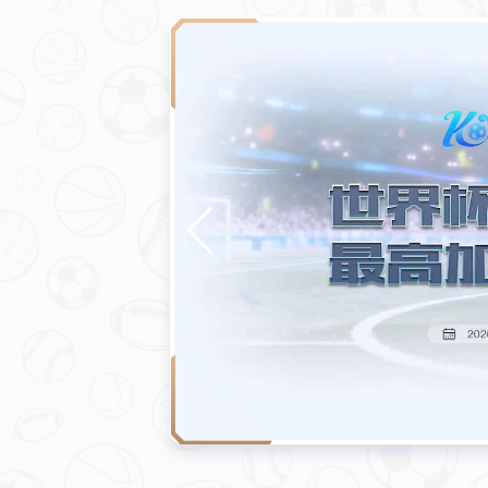
首页
公司
新闻中心
新闻中心