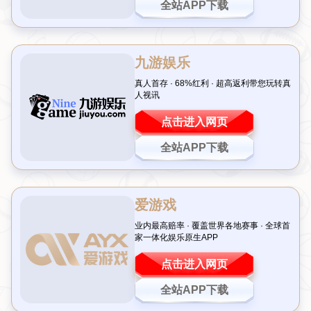
引言：AC米兰艰难取胜 赖因德斯成为关键先生
在意甲联赛的激烈角逐中，AC米兰与维罗纳的较量无疑吸
引了无数球迷的目光。这场比赛不仅展现了红黑军团的韧
性，也让人见证了意外与惊喜并存的赛场故事。
莱昂伤退
让
球队陷入困境，但
赖因德斯
挺身而出，用一粒关键进球帮助
AC米兰以1比0战胜对手，成功拿下三分。本文将带您深入