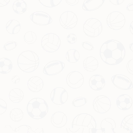
团中场的又一次更新换代。
此外，维罗纳在本场比赛中的顽强防守也值得称道。尽管最
终失利，但他们的战术纪律性和拼搏精神给米兰制造了不小
麻烦。这也提醒了意甲其他队伍，想要击败任何一支保级
队，都需要付出十二分的努力。
数据解读：掌控比赛却险象环生
从赛后数据来看，AC米兰在控球率、射门次数等关键指标
上均占据优势，但实际效果并不理想。全场比赛他们完成了
15次射门，仅有3次命中目标，而
赖因德里斯的制胜一击
成
为了唯一的亮点。反观维罗纳，虽然进攻端威胁有限，但在
防守端的表现堪称教科书级别，尤其是在限制米兰边路突破
方面做得滴水不漏。
这种数据对比反映出当前ACミラン的一个问题：如何提高
进攻效率。尽管赢下了比赛，但如果不能将优势转化为更多