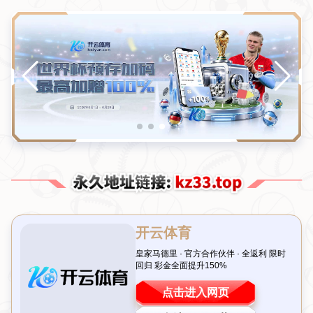
【意甲】赖因德斯建功，莱昂伤退，AC米兰小胜维
罗纳1-0