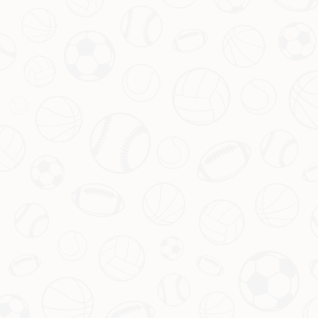
的进球，未来的强强对话可能会付出代价。尤其是在
莱昂可
能短期缺阵
的情况下，如何调整战术将是教练组亟需解决的
难题。
未来展望：挑战与机遇并存
这场1比0的胜利虽然不算惊艳，但对ACミ兰来说无疑是一
剂强心针。在接下来的赛程中，他们将面对更多硬仗，而
莱
昂的伤情恢复进度
和
赖因徳斯的持续发挥
将成为决定性因
素。同时，这场比赛也让球迷看到了队伍的潜力——即使在
不利情况下，依然能够咬牙坚持到最后。
通过这场与維羅納的对決，我们不僅看到了意甲聯賽的高強
度競爭，也感受到每支隊伍背後的故事與努力。
链接参考：
新皇冠体育官网 - APP官方下载 Crown Sports