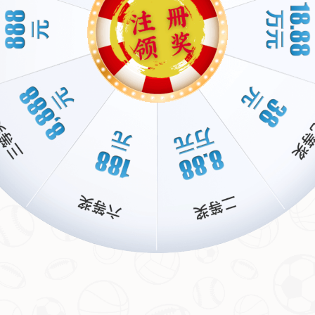
静。
地：做好份内事的态度
采访中反复强调，无论外界如何评价，他首先要做的就是“把自己
团队策略分析，他都以最高标准要求自己。
这种专注与自律，正
能做的，就是不断提升自己，无论是体能训练还是对赛车数据的钻
的尊重，也为未来的机会奠定了基础。
内事”的理解，周冠宇有着清晰的认知。他提到，即便暂时无法站
试中提供的反馈，直接帮助了主赛车手的调校工作。这种默默付
：争取2025年重返F1赛道
的规划，周冠宇毫不掩饰自己的目标——
2025年回归F1正赛席位