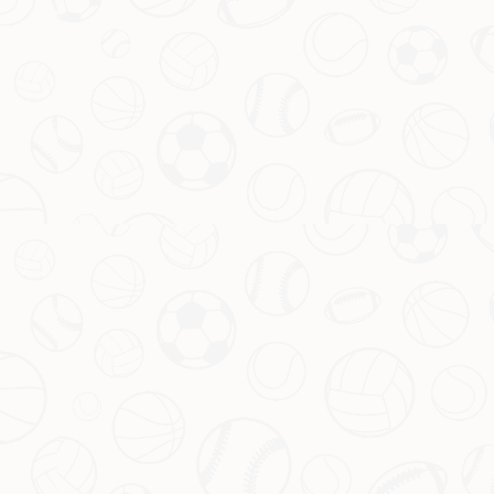
备：为回归做足准备
上的调整，周冠宇也在技术层面全力以赴。据他透露，目前的训
及数据分析课程。他特别强调了对新规则和新技术的学习，因为
深入研究，让他能够更好地适应下一代賽车的驾驶需求。
提到，自己正在关注一些潜力股車隊，尤其是那些可能在2025
，只要有机会，他都要证明自己依然是那个值得信赖的中国速度
皇冠体育官网登录入口-最新APP下载地址-Login Crown sports
中国）官方网站-娱乐游戏VIP注册送彩金 Xingkong Sports
Al
建省宁德市福鼎市白琳镇 电话：0371-6291164传真：0371-62
手机：18866145095联系人：星空体育APP