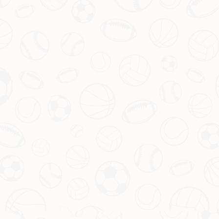
积累经验。他提到，今年参与的一些测试和赛事
特性。这些积累，都是为了在关键时刻抓住机