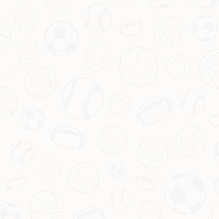
周冠宇并
并未放弃
正赛舞台
周冠宇也
不可及的
心态调
面对外界
还是席位
众看到国
此外，他
接未来的