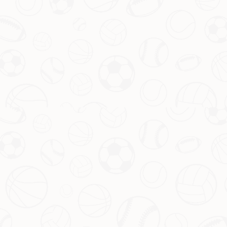
。只要有百分之一的可能，我就会付出百分之百