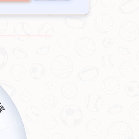
入F1的中国车手，他用速度与拼搏书写了属于自
本次独家专访中，周冠宇坦然面对现状，分享了
们一起走进他的内心世界，感受这位年轻车手的