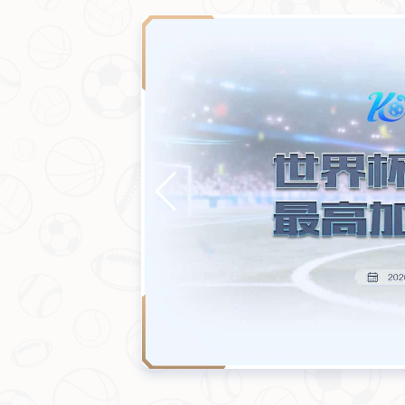
首页
公司
新闻中心
新闻中心