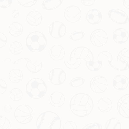
小，但这
的努力。”