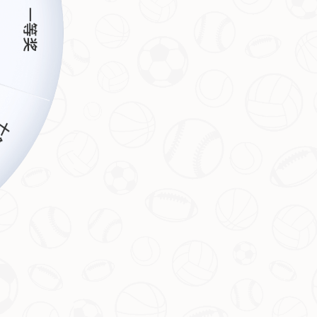
的事情做到最好”。无论是作为替补车手，还是在
是他能在激烈竞争中站稳脚跟的关键。
他表示：
研，我都要保持最佳状态。”这种态度不仅体现了
在聚光灯下，也要在团队中发挥价值。比如，他在
出的精神，恰恰是他在等待回归时最宝贵的财
。他坦言，目前的市场环境和竞争压力确实不