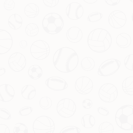
非唯一经历职业低谷的车手。以丹尼尔·里卡多为例，这位澳大利
，而是选择担任替补角色，并在幕后不断磨砺自己。最终，他凭借
。
里卡多的故事无疑给周冠宇带来了启发——只要坚持，总会有
表示，自己从这些前辈身上学到了耐心和韧性。他相信，只要在每
梦想。
整：直面挑战不忘初心
的质疑声，周冠宇展现了超出年龄的成熟。他直言：“压力是比赛
竞争，他都学会了将这些转化为动力，而不是负担。更重要的是
旗飘扬在F1的颁奖台上。这种初心，让他在低谷中依然充满力量
还提到与家人和团队的支持密不可分。每当遇到困难时，他们总
挑战。