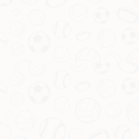
技术储
除了心态
器测试以
动系统的
周冠宇还
何种方式
网站推荐：
Copyright 2024
星空体育(
地址：福