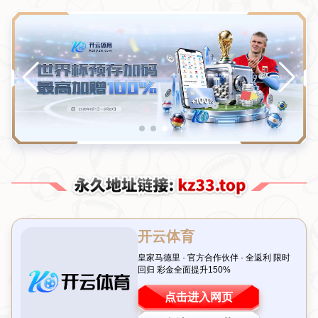
穆斯卡特再访横滨：无需证明，却感奇妙