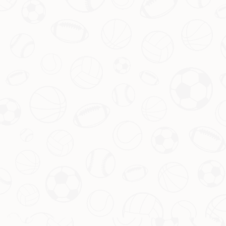
对于穆斯卡特来说，他的目标或许不是复制过去的成功，而
是带领
横滨水手队
走向新的高度。无论是调整阵容还是优化
战术，他都需要在“熟悉”与“创新”之间找到最佳平衡点。
四、不需要证明：自信背后的底气
“我不需要证明自己”，这句话听起来有些倔强，却透露出一
种强大的自信。穆斯卡特的底气来源于他在澳超联赛中的出
色表现。他曾在墨尔本胜利队创造过令人瞩目的成绩，这种
成功的经验让他相信，自己有能力应对任何挑战。
而在
重回横滨
的过程中，他也展现出对未来的清晰规划。他
提到，将会专注于团队合作，而不是个人成就。这种务实的
态度，或许正是他能够在复杂情感中保持冷静的原因。球迷
们也期待着，在他的带领下，横滨水手队能焕发出新的活
力。