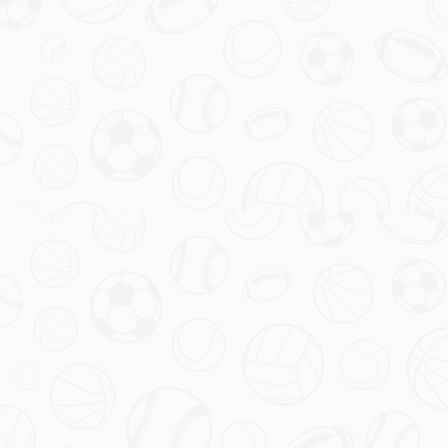
重要起点，每一块草坪、每一个看台都承载着他的青春记
忆。
但作为一名职业教练，他清楚地知道，情感不能主导决策。
重回横滨
对他而言，更像是开启一段新的篇章。他需要在尊
重球队历史的同时，注入现代化的战术理念。例如，他在之
前的执教中擅长高位逼抢和快速反击，这些策略是否能无缝
融入横滨的现有体系，值得关注。
三、案例解析：齐达内回归皇马的启示
为了更好地理解
穆斯卡特重回故地
的心路历程，我们不妨看
看齐达内的例子。齐达内两次执教皇家马德里，尤其是在第
二次回归时，他同样面临着巨大的心理和外界压力。但他通
过清晰的目标设定和对年轻球员的培养，最终带领球队再次
登顶欧洲。这表明，重返熟悉的环境虽然充满情感牵绊，但
只要保持专业态度，就能化压力为动力。