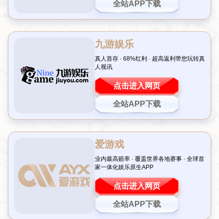
作为英超的霸主，曼城近年来在国内赛场风生水起，但到了
欧冠
舞台，却总是让人捏一把汗。最近几场比赛中，球队前
锋线哑火，后防线频频失误，俨然成了对手眼中的“软柿
子”。究竟是什么原因让这支豪门在欧洲赛场屡屡受挫？本
文将从攻防两端的问题入手，剖析曼城在
欧冠
中的困境，并
探讨可能的解决之道。
前锋乏力：进球效率成硬伤
在最近的几场欧冠比赛中，曼城的前锋表现令人失望。无论
是哈兰德还是其他攻击手，似乎都陷入了“进球荒”。以对阵
某强队的比赛为例，哈兰德全场仅有一次射正，多次错失良
机，数据统计显示他的转化率低至
10%
。这种低效的表现直
接导致球队在关键时刻无法锁定胜局。
究其原因，一方面是对手针对性的防守策略限制了曼城的进
攻空间；另一方面，球员状态起伏以及团队配合的默契度不
足也暴露无遗。如何激活前锋线的火力，是主教练瓜迪奥拉