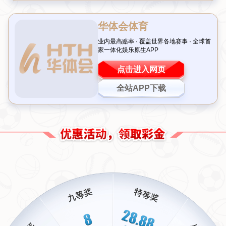
亟需解决的问题。
后防漏洞：防守端形同虚设
如果说进攻端的低迷还能靠运气弥补，那么后防线的漏洞则
直接让曼城成为对手的“提款机”。近期比赛中，后卫频繁出
现站位失误和盯人失败的情况，尤其是在面对快速反击时更
是显得措手不及。以某场欧冠小组赛为例，对手仅用一次简
单的长传就撕开了曼城的防线，最终完成致命一击。
数据不会说谎：本赛季欧冠至今，曼城场均丢球数高达
1.5
个
，这一数字与他们的豪门身份极不相符。这样的防守表
现，让球迷不禁感叹：这还是那支以稳固著称的蓝月亮吗？
后防问题不解决，
欧冠冠军
恐怕只能是遥不可及的梦想。
战术调整：瓜帅是否需要变阵