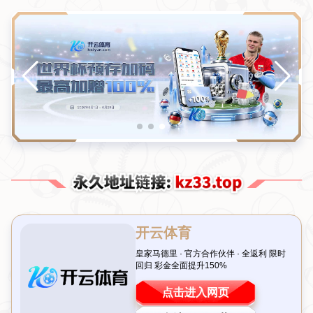
【早报】曼城欧冠表现低迷，前锋哑火后防漏洞百
出！
引言：曼城欧冠之旅为何频频失意