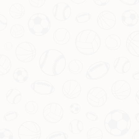
背后的付
光鲜亮丽
时也不曾
拼尽全力才
fast
”。
此外，他
信、赢得
传递力量
如今的苏炳
己。正如他
的象征，