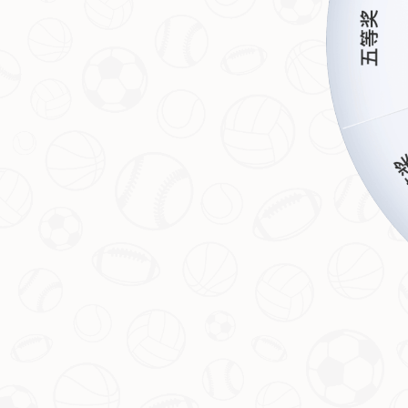
国际舞台
2018年
对于苏炳添
的骄傲。
而就，而
敌时不再
更令人印
注这位来自
不懈努力
技术与心
苏炳添的
他的爆发力
的实力，