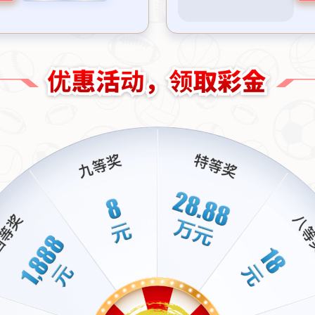
追赶到超越 苏炳添的自信蜕变
场上，速度是王者，而苏炳添用自己的努力和成绩书写了中国短跑
屡创新高，更在心态上完成了从追赶到超越的蜕变。如今，国外选手亲切
可，更是对他自信与实力的肯定。本文将带你走进苏炳添的成长故