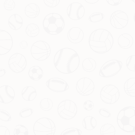
出：无人知晓的汗水
的背后，是苏炳增添年累月的坚持与付出。为了保持巅峰状态，
放弃。他曾分享过一段经历：“有一次腿部拉伤，我几乎无法正常
能不留遗憾。”正是这份执着，让他能够在2018年后不断突破
还注重科学训练，与团队一起分析比赛数据，调整技术细节。这
尊重的原因之一。
：激励新一代
adding不仅是运动员，更是一面旗帜。他的故事激励着无数
所言：“我希望我的经历能告诉大家，无论起点如何，只要努力，就能创
更是信念与毅力的体现。