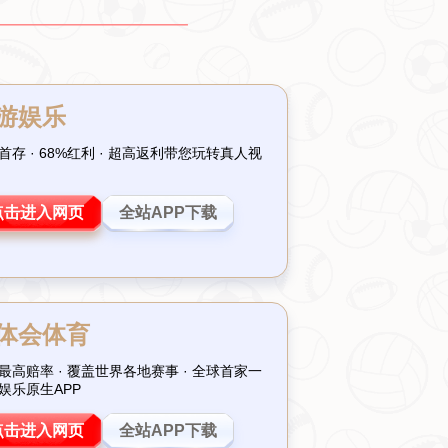
外选手赞我‘超级快’