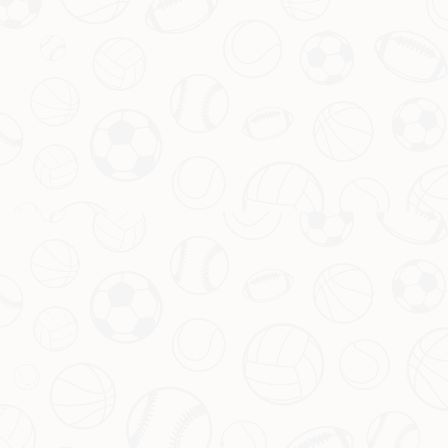
说到国际赛场，不得不提即将到来的
Club World Cup
（世
俱杯）
。这项赛事汇聚了全球各大洲的顶级俱乐部，是检验
一支球队综合实力的最佳平台。图拉姆明确指出，
“对于像
Juventus这样的豪门来说，目标只有冠军”。他的观点并非
单纯鼓舞士气，而是基于对球队阵容和战术体系的信心。
以2025年扩军后的新版世俱杯为例，这项赛事将更加激
烈，但也为顶级俱乐部提供了更多展示机会。作为欧冠常
客，Juventus若能获得参赛资格，无疑会成为热门之一。他
们的中场组织、后防稳固以及前锋线的冲击力，都是冲击冠
军的重要保障。回顾过去，他们曾在洲际赛事中多次证明自
己，比如1996年赢得丰田杯（世俱杯前身），这为如今的
目标增添了底气。
为何目标定为夺冠