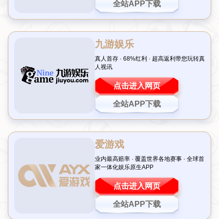
引言：图拉姆眼中的尤文图斯与世俱杯梦想
在足球世界中，尤文图斯无疑是一个响亮的名字。作为意大
利足坛的传奇俱乐部，尤文图斯的辉煌历史和无数荣誉让无
数球员为之倾倒。近日，前法国球星、现任评论员的利利安
·图拉姆在接受采访时直言：
“尤文图斯是意大利最成功的俱
乐部”
，同时他也对球队在未来世俱杯的表现寄予厚望，认