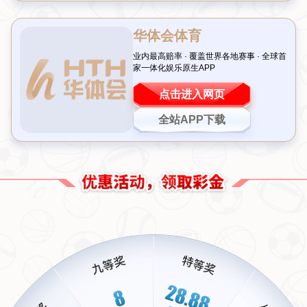
为他们的目标应当是
夺冠
。这句话不仅是对尤文历史地位的
肯定，也点燃了球迷对未来的期待。今天，我们就来探讨图
拉姆的观点，以及尤文在世俱杯上的潜力。
尤文图斯：意大利足坛的无冕之王
提及意大利足球，绕不开的就是“老妇人”——
Juventus
。作
为意甲历史上夺冠次数最多的球队，尤文图斯的奖杯柜里摆
满了国内联赛冠军、意大利杯以及欧洲赛事的荣誉。图拉姆
曾在1996年至2001年效力于帕尔马，与当时的强队交手无
数，他对尤文的评价绝非空穴来风。他表示，无论是从历史
战绩还是影响力来看，
Juventus
都堪称意大利足球的标杆。
这种成功不仅仅体现在数据上，更在于他们一次次带领意甲
走向国际舞台。
以最近几个赛季为例，尽管面临重建期的挑战，尤文依然展
现出强大的竞争力。无论是在转会市场上的精准引援，还是