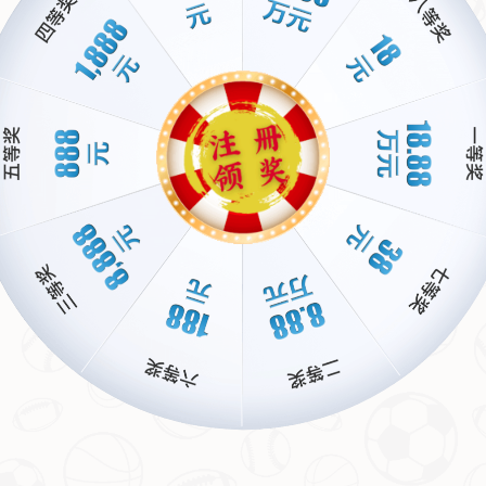
青训体系的持续输出，都让这支球队保持着顶尖水准。正是
这种底蕴，让外界相信他们在未来依然是争冠热门。
世俱杯：检验实力的终极舞台