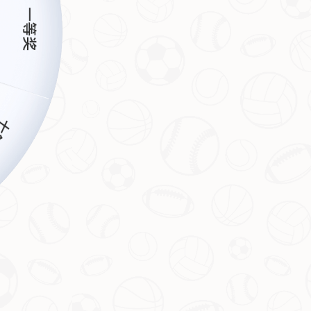
力。然而，本赛季的多场焦点战却暴露了他们的
其是在面对攻防均衡的强队时，往往显得办法不
比赛中频频失误，中场控制力和后防线的稳固性
胜2平2负的成绩，这种表现显然与他们的历史地
的心理波动。