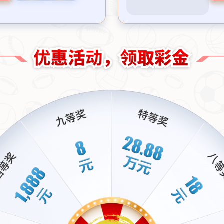
马困境与姆巴佩的心结
界中，皇家马德里一直是豪门中的佼佼者，然而近期球队在面对
在关键比赛中状态不佳
，而新加盟的球星姆巴佩似乎也陷入了心
名宿的观点出发，深入探讨皇马的现状以及姆巴佩可能需要的
心