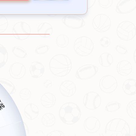
强队时的表现却令人担忧。一位足坛名宿近日直
理困境。究竟是战术问题，还是球员心态失衡？
理疏导
，为球迷带来清晰的分析与思考。