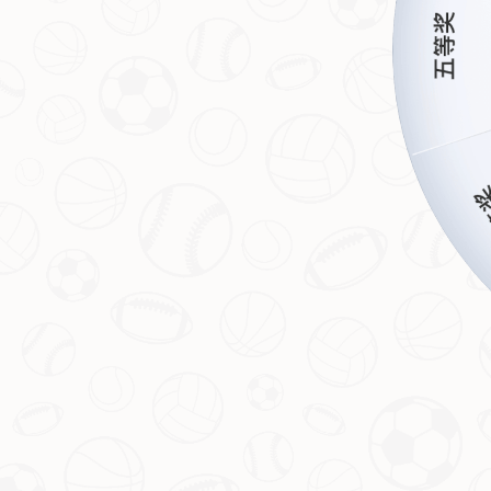
皇马对阵
作为西甲
短板。名
多。”
以最近对
都受到了
位不符。