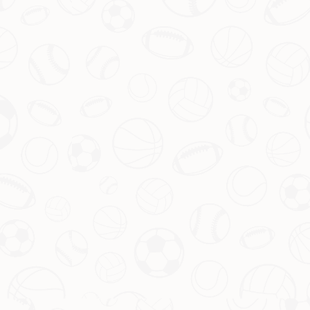
预期。尽管在一些比赛中展现了惊人的速度和进
要更多的心理支持，他在巴黎圣日耳曼时期的压力
的重要因素。从巴黎到马德里，他的角色发生了
转会费和外界期待无疑加重了他的负担。例如，
沮丧情绪。这或许表明，他需要在场外得到更多
提供专业的心理辅导。现代足球早已不再是单纯
部高层应该关注球员的内心世界，尤其是像穆巴配
强度比赛带来的压力，结果显著提升了球队在大
助队员缓解焦虑，重拾信心。对于穆巴配而言，
展现出最佳状态。