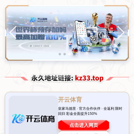
达赫迪惊叹：赵心童决赛表现令人震撼，他意识到自
己在打决赛吗？