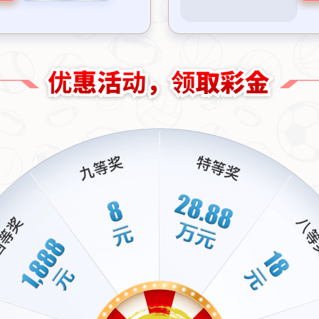
入了解后发现，韦德的原话其实更多是在讨论整个联盟的历史格
示，自己对老友詹姆斯的尊重从未改变。这场风波看似是一场误
盟中的地位。
淡然回应让人意外
突如其来的争议，
勒布朗·詹姆斯
本人的反应却显得异常从容。在
绰号）之间的关系不需要外界去定义，我们一起经历过太多。”这句
谊的自信。更令人意外的是，他甚至流露出一种
欣慰
的神情，似
关注。
，James之所以如此淡定，是因为他早已习惯了类似的舆论风
将注意力转化为动力。无论是球场上的表现，还是场下的为人处
的心。
反转：从质疑到道歉
，随着事件真相逐渐浮出水面，网络上的风向也发生了180度大
动言论，甚至有不少人公开表示：“是我错怪了老James，应