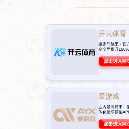
公司新闻
惊人
行业动态
引言：韦
在NBA
番争议性
却令人意
们一探究
韦德争议
事情的起
的成就有
斯的深厚