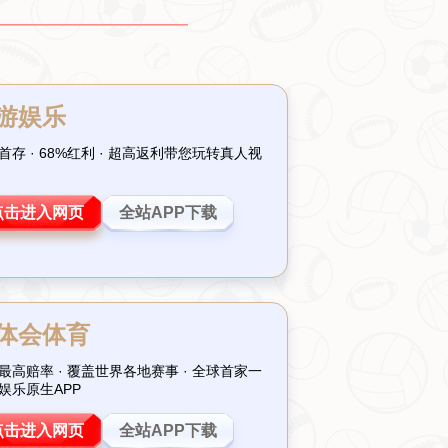
球迷喊话：该给詹姆斯道歉了！
和德怀恩·韦德这样的传奇组合。最近，韦德的一
疑问。然而，随着事件逐渐明朗，詹姆斯的态度
该排队给詹姆斯道歉了！”究竟发生了什么？让我
。他并未直接点名，但言辞中似乎对某些现役球星
批评。作为曾经的热火三巨头之一，韦德与詹姆
疑两人关系是否出现了裂痕。