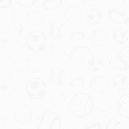
以一位资深
断章取义
LeBron J
案例分析
值得一提
被曲解的
待每一则
成为舆论
此次事件
相得以还