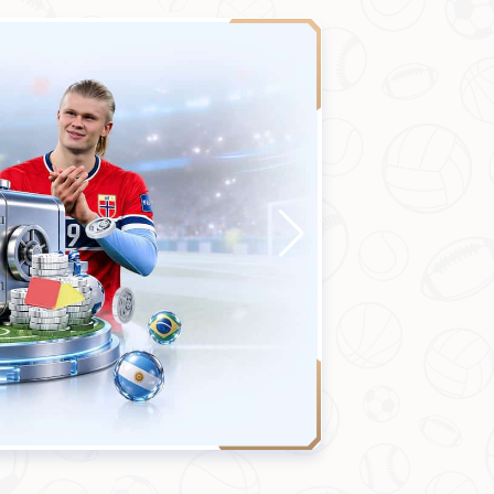
全国免费电话：
0371-6291164
动态
联系星空体育APP
当前位置：
首页
>
新闻中心