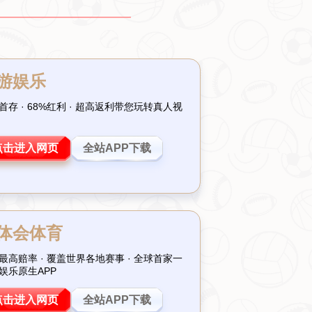
聘总监或将离队？