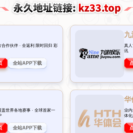
坎波斯续约迟迟未定，大巴黎外