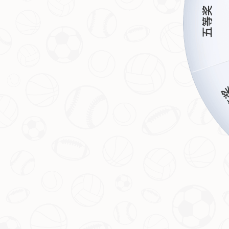
风波的真
坎波斯续
自202
多笔交易
有突破性
之间的关
此外，坎
他高层协
险。
大巴黎管
对于PSG
地位，但
球队的管