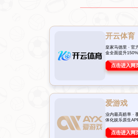
公司新闻
行业动态