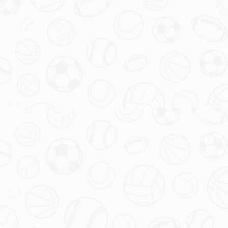
值得一提
部的决策
将受到打
案例分析
我们可以
会市场上
的王朝模
如果大巴
是当前梅
球迷和媒
目前，关于