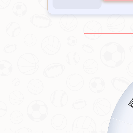
引言：大
巴黎圣日
监路易斯
场？本文