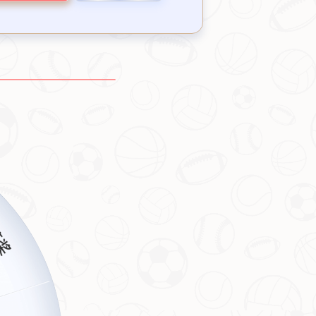
队管理上频频引发关注。然而，最近关于体育总
位外聘的“转会大师”是否即将离开王子公园球
对大巴黎未来的潜在影响，带你揭开这场管理层