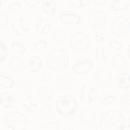
成果有目共睹，尤其是在挖掘潜力新星方面的能
素。