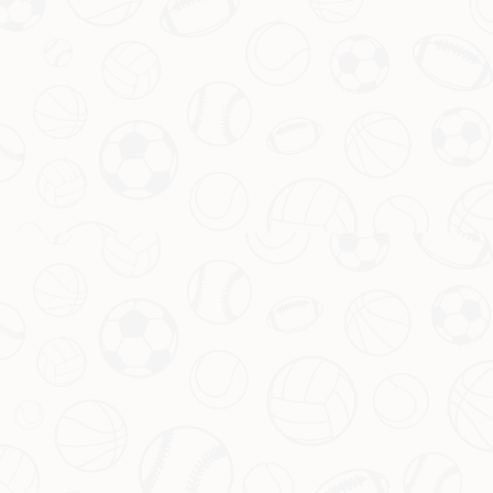
白魔的成长：内线硬汉的蜕变之路
另一位备受瞩目的年轻人是
白魔
，作为一名内线球员，他在
身体素质和技术细腻度上的结合令人印象深刻。乌杜卡表
示，白魔在新赛季可能会更多地参与到内线的攻防体系中，
尤其是在篮板保护和低位单打方面，他有望成为球队的可靠
支柱。