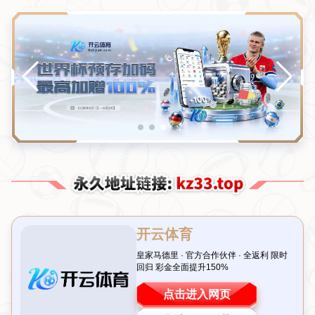
乌杜卡力挺谢泼德与白魔：下赛季年轻人将担重任