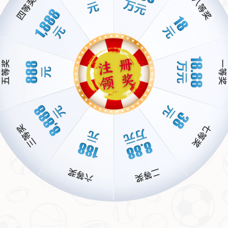
谢泼德的潜力：攻防一体的后场核心
谈到具体球员，
谢泼德
作为一名极具天赋的后卫，被认为是
下赛季可能爆发的新星。他在大学时期的表现已经证明了他
在得分和组织方面的能力，而在夏季联赛中，他的表现也得
到了教练组的认可。乌杜卡特别提到，谢泼德在防守端的积
极性是他非常看重的特质，这也意味着他可能会在下赛季被
安排更多的上场时间，甚至有机会成为后场的重要轮换球
员。
以夏季联赛的一场比赛为例，面对强敌时，謝泼德不仅在关
键时刻命中了制胜三分，还在防守端成功限制了对手的核心
后卫。这场比赛充分体现了他的全面性，也为他在新赛季争
取更多角色奠定了基础。