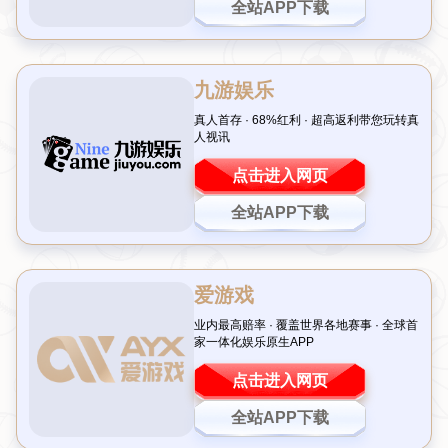
在上周的一场意甲焦点战中，尤文图斯主场迎击维罗纳队，
最终以4-1的比分强势获胜。而本场比赛最为引人注目的人
物当属青年天才伊尔迪兹，他凭借超凡的表现独造三球，不
仅帮助球队轻松拿下对手，还荣膺全场最佳球员。这位年轻
新星用极具说服力的数据与华丽操作再次证明了自己的顶尖
实力。