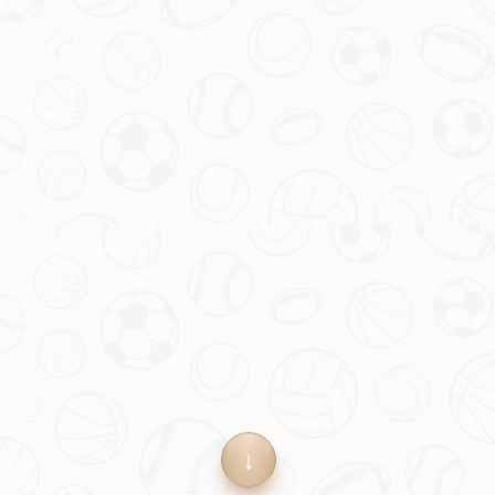
依然具有深远的启示意义。
通过深入剖析这场经典之战，我们不仅能感受到当时比赛的
紧张氛围，还能从中汲取到关于坚持和创新的宝贵经验。不
论你是资深的网球爱好者，还是刚刚接触这项运动的新手，
这场1995年AO半决赛的故事都值得细细品味。
友情链接：
爱游戏体育APP手机登录-在线体育比分直播 AYX Live
Score
Copyright 2024
星空体育(中国）官方网站-娱乐游戏VIP注册送彩金 Xingkong
Sports
All Rights by
星空体育APP
地址：福建省宁德市福鼎市白琳镇 电话：0371-6291164传真：0371-6291164
手机：18866145095联系人：星空体育APP
网站首页
一键拨打
公司简介
联系星空体育