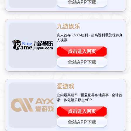
在网球历史的长河中，1995年澳大利亚公开赛（Australian
Open，以下简称AO）半决赛中，桑切斯（Arantxa
Sánchez Vicario）与魏德尔（Mary Joe Fernández）的对
决堪称一场经典之战。这场比赛不仅是两位顶尖选手技术与
意志的较量，更是女子网球在90年代激烈竞争的缩影。本
文将带你走进这场
桑切斯VS魏德尔 1995 AO SF
的对决，
揭秘背后的故事和关键时刻。如果你是一个热爱网球的粉
丝，或者想要了解这段历史，这篇文章将为你呈现一个难忘