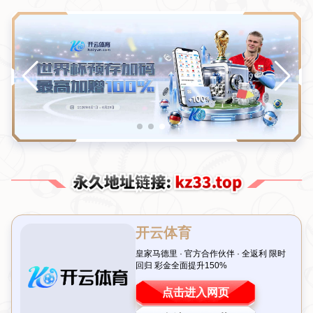
1995年澳网半决赛：桑切斯对阵魏德尔