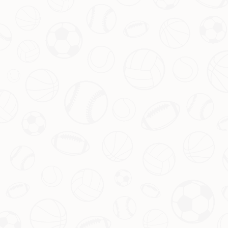
向于全能型打法，她的上网和截击能力让人眼前一亮。这种
风格上的差异，使得这场
桑切斯VSWei德尔 1995 AO SF
不
仅是一场胜负之争，更是一场关于“如何赢得比赛”的哲学探
讨。
更重要的是，这场比赛发生在硬地赛场，而硬地作为一种介
于草地和红土之间的场地类型，对选手的适应性提出了更高
的要求。桑切斯的胜利证明了底线型选手也能在硬地上占据
一席之地，而这也为后来的许多球员开辟了新的思路。
背后的文化意义
除了技术和战术层面的意义，这场对决还承载了一定的文化
价值。在90年代，女性运动员在体育界的地位逐渐提升，
像桑切斯和Wei德尔这样的顶尖选手用自己的表现证明了女
性在竞技体育中的无限可能。她们的每一滴汗水，每一次拼
搏，都是对性别刻板印象的有力反击。这一点，在今天看来