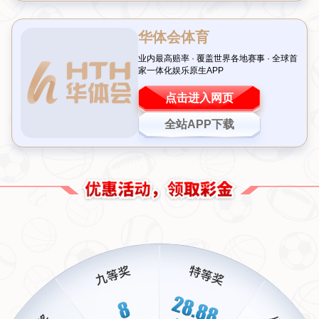
的视角！
两位选手的背景与交锋历史
在1995年，桑切斯和魏德尔都是女子网坛的中坚力量。
桑
切斯
以其顽强的底线防守和不屈的精神闻名，她曾在1989
年和1994年两次夺得法网冠军。而
魏德尔
则以优雅的技术
和全面的打法著称，虽然还未摘得大满贯单打桂冠，但她在
双打和团体赛中表现卓越。两人在此前的交锋中各有胜负，
但这场在墨尔本公园的半决赛无疑是她们职业生涯中的一次
重要碰撞。
值得一提的是，桑切斯在1995年AO之前的表现非常稳定，
她凭借精准的回球和出色的体能一路过关斩将。而魏德尔则
展现了强大的适应能力，尤其是在硬地赛场上的发挥令人印
象深刻。这场
桑切斯VS魏德尔 1995 AO SF
的对决因此被
认为是技术和耐力的双重考验。