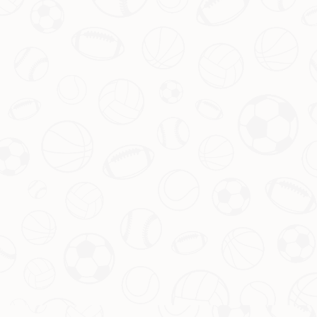
以破纪录的进球数帮助曼城赢得欧冠冠军，被认为是下一位
热门候选人。新一代球星的技术风格更加多样化，他们是否
会改变传统评选标准，也是一个值得关注的话题。
此外，随着女子足球的发展，“世界最佳女 футболистка”也
逐渐受到重视。这一领域的竞争同样激烈，例如西班牙女将
邦马蒂在2023年凭借世界杯冠军的表现，成为女子组的最
大赢家。这表明，该奖项的影响力正在向更广泛的方向扩
展。