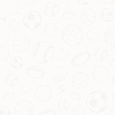
五、如何看待这一荣耀
对于普通球迷来说，世界最佳球员奖”不仅是年度盛事，更
是一种情感寄托。它让我们见证了无数经典瞬间，也让我们
为心仪球星的成功欢呼雀跃。不管你是支持传统豪强，还是
期待新星崛起，这份榜单总是能点燃你的热情。
同时，这一 award 也提醒我们，足球从来不只是比赛，而
是一种连接世界的语言。无论结果如何，每一位入围者都是
各自领域内的佼佼者，他们的故事值得我们去铭记和传颂。
参考网站：
Mahjong·麻将游戏在线试玩-麻将胡了模拟器APP下载