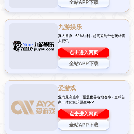
世界最佳球员奖：足坛至高荣誉的角逐
在足球的世界里，有一项荣誉被无数球员视为职业生涯的巅
峰，那就是
世界最佳球员奖
。这个奖项不仅是对个人技术、
表现和影响力的肯定，更是全球球迷对球星魅力的集体认
可。今天，我们将深入探讨这一奖项的意义、评选标准以及
背后的一些传奇故事，带你了解这项足坛至高无上的荣耀。