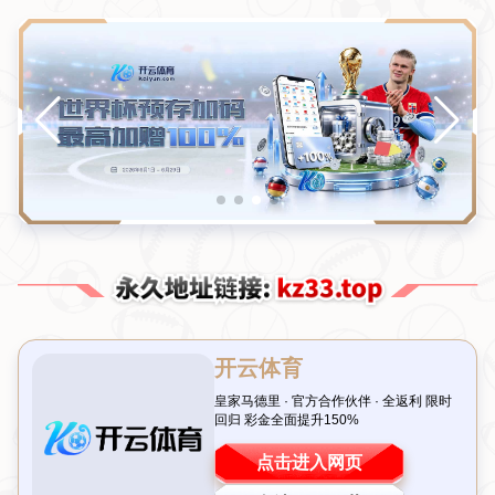
世乒赛：中国男单面临强敌围堵，女单或将独占鳌头
四强