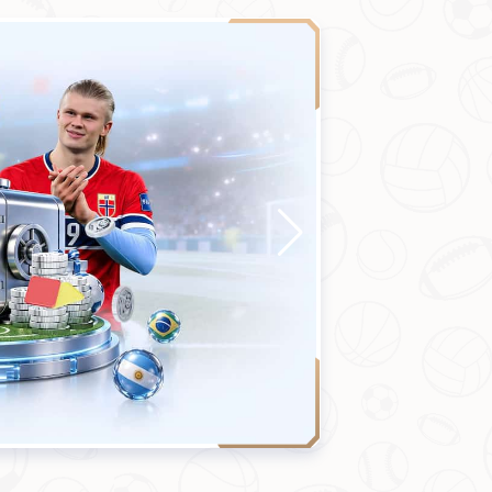
全国免费电话：
0371-6291164
动态
联系星空体育APP
当前位置：
首页
>
新闻中心