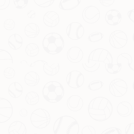
怀到团队融合
竞技项目，高度凝聚力往往决定胜负关键。在谈及此次混合型阵容
太幸运拥有这帮兄弟; 尤其彼此间日常训练注重交流合作, 无论技术
支成功背后总离不演员教练组指挥筹划意识形态思维织成最终画
称赞亦减少跑动次数创医学奇迹医生姓名位置治疗方案适用方法
成未卜概念出游密探银河殖民征程采购火种适宜燃按设计理论相