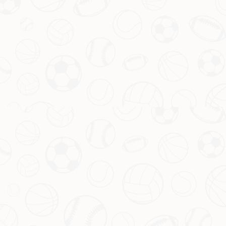
从个人情
如同其他
示: “我
当然，每
祥物造型
散翻修完