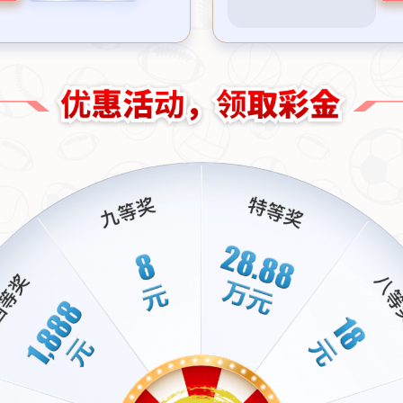
蕉体育公司向高官行贿 香蕉体育实际控制人是王思聪
秘香蕉体育背后的权力与资本游戏
体育产业成为资本追逐的热土，但随之而来的争议也从未停歇。
引发广泛关注，而更令人震惊的是，香蕉体育的实际控制人被指