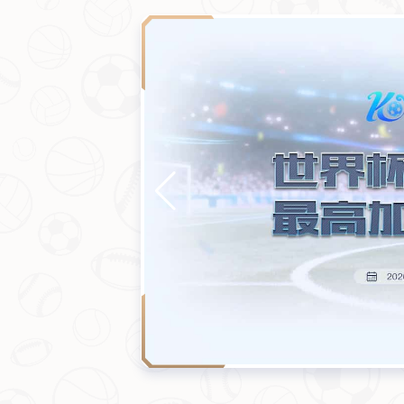
首页
公司
新闻中心
新闻中心