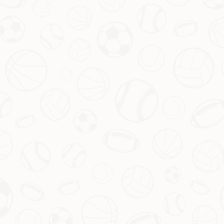
l Rights by
星空体育APP