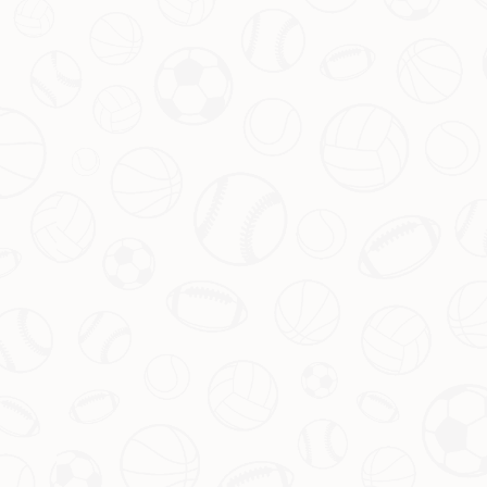
爱游戏体育（中国）全站官方网站-官方APP下载入口 AYX Sports
中国）官方网站-娱乐游戏VIP注册送彩金 Xingkong Sports
Al