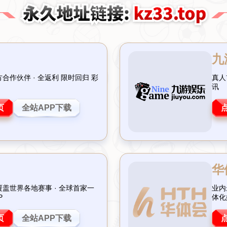
段暄涉嫌行贿高官，香蕉体育背