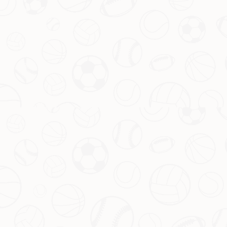
是因为他的高调风格和广泛影响力，一旦公司卷入负面新闻，其
若处理不当，或将引发更大的舆论危机。
风波的影响与反思
曝光，不仅让人们开始重新审视香蕉sports的发展模式，也让
不正当手段获得竞争优势，那么行业的健康生态将无从谈起。更
任。
例为例，某知名企业在争取大型赛事主办权时，曾被爆出向相关
业高管也被依法调查。类似的事件提醒我们，
唯有透明化和规范
证实了相关指控，那么无论是段暄还是香蕉sports，都将面临
避免类似事件重演
的丑闻，外界呼吁加强监管显得尤为迫切。首先，相关部门应完
。其次，建立公开透明的项目审批机制，让每一笔交易都能经受
联企业，应更加注重社会责任，避免因短期利益损害长期信誉。