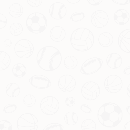
精选资源：
Copyright 2024
星空体育(