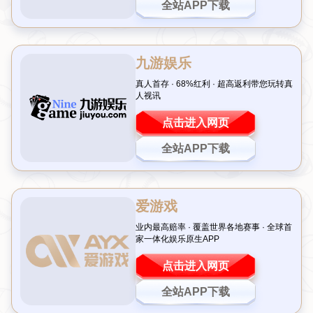
在欧洲足球的转会市场上，每年都会诞生一些震撼人心的交
易。而近日，德国豪门拜仁慕尼黑出手，以高达7000万欧
元报价效力于英超利物浦的荷兰球星科迪·加克波。这笔潜
在转会已经成为媒体和球迷们热议的话题。
为什么拜仁渴望
引进这位荷兰新星？他的加盟又将带来怎样的重要改变？
科迪·加克波：最炙手可热的新秀之一
近年来，加克波作为一名技术全面且极具活力的攻击型前