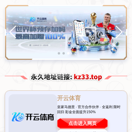
7000万欧！拜仁强挖加克波！