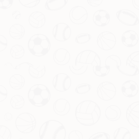
背景：德
19岁的
列，更频
常都会燃
根据可靠
常高。尤
都需要做好
热门推荐：
Copyright 2024
星空体育(
地址：福