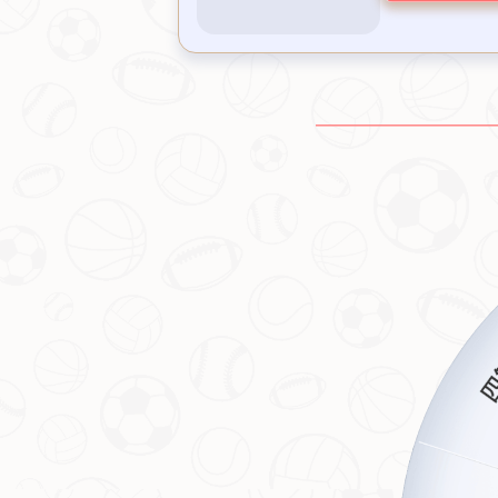
当超级新
国土地，
尔茨的职
的故事以