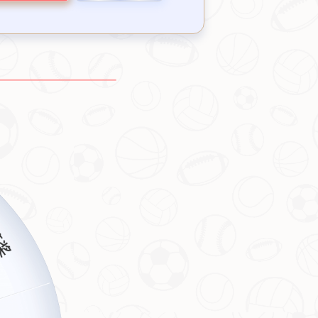
—维尔茨。这位勒沃库森中场天才如今已踏上异
成亮相。从潜力无限到备受期待，弗洛里安·维
短时间内成为焦点？接下来，让我们详细了解他