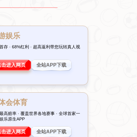
晚进行活动