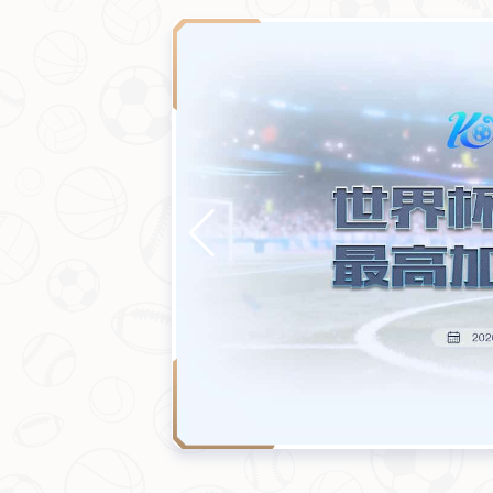
首页
公司
新闻中心
新闻中心