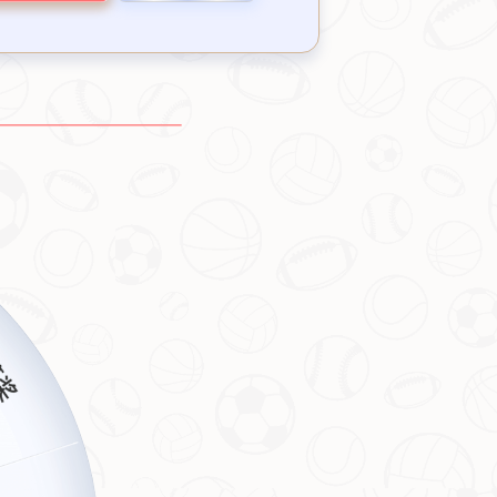
的一颗璀璨明星。而在世俱杯赛场上成功打开自
令人惊叹的15粒进球，同时也彰显出他卓越的
我们一起深度解析。