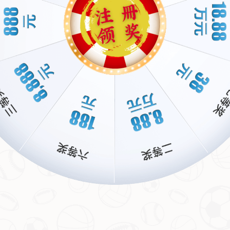
展现大场面能力
乐部相遇于国际舞台，压力巨大，这对于每一名年轻队员都是一次
首个世俱杯比赛中就斩获入网。这样的场面再次证明，他不仅能
现攻坚作用，这样的表现已成为他的个人符号，也令外界将目光
贝林厄姆成得分机器
，人们普遍认为作为一名“正统”中前卫，仅负责调度和防守可能
一分惊艳成绩单：合计打入15粒各类赛事中的关键性直接得分。
置沟通切换兼以壮丽完答向型需要频繁拉升完成突破逐细腻权衡