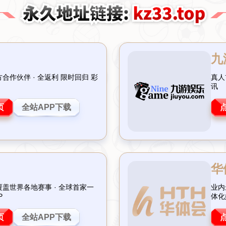
开创新纪录！贝林厄姆为皇马本赛季斩获