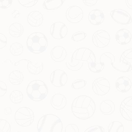
参考来源：