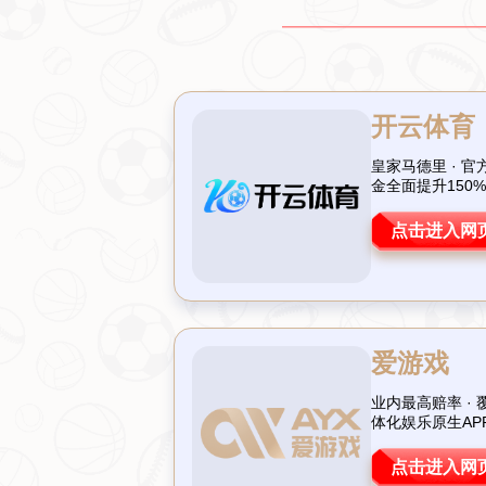
公司新闻
行业动态