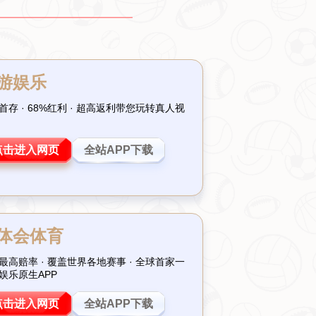
15球，世俱杯再添战果