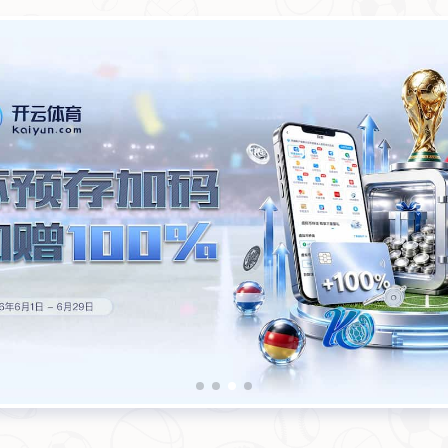
介绍
产品展示
新闻