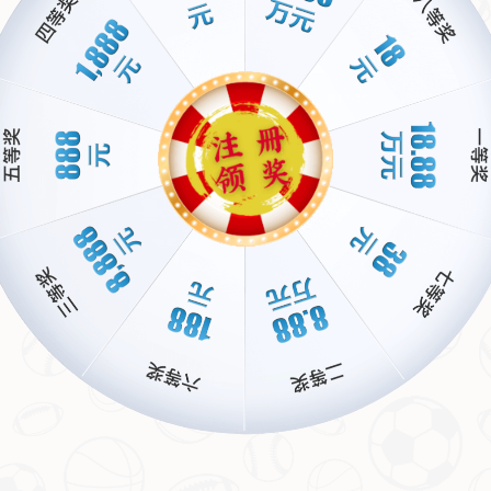
U23亚洲杯闯入决赛，到国家队在世预赛中的出色表现，越
南展现了强大的上升势头。他们的成功并非偶然，而是源于
对青训的重视、对战术体系的坚持以及球员意志力的培养。
尤其是主教练朴恒绪的带领下， Vietnam Football 形成了
鲜明的技战术风格，既注重团队配合，又能在关键时刻展现
个人能力。反观中国队，虽然资金投入不菲，但青训基础薄
弱、联赛体系混乱等问题始终未得到根本解决。这或许是那
位
越南足球人士
感到“不理解”的原因之一。
核心问题：体制与心态的双重困境
要解答“为何中国队的水平甚至比越南还低”的疑问，我们必
须直面几个核心问题。首先是体制问题。长期以来，中国的
职业联赛过于依赖外援，导致本土球员缺乏足够的锻炼机
会。其次是心态问题，许多年轻球员在成长过程中缺乏拼搏
精神，与 Vietnam Football 球员那种“为国争光”的信念形成