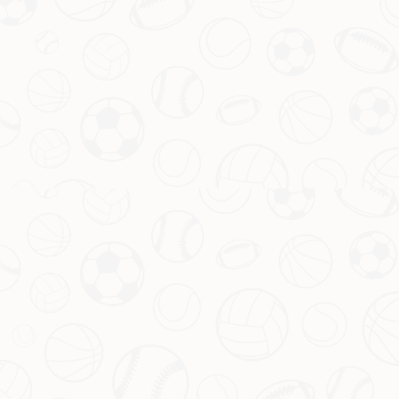
鲜明对比。此外，国家队的选材和训练方式也饱受诟病，往
往追求短期成绩而忽视长远发展。这些问题的累积，使得中
国隊在面对如 Vietnamese Team 这样的对手时显得力不从
心。
案例分析：一场比赛折射差距
以2021年世预赛中中国队对阵越南队的比赛为例，尽管中
国最终以3:2险胜，但比赛过程却暴露了诸多问题。
Vietnam Team 在场上展现出更强的整体性和战术执行力，
而中国隊则更多依赖个别球星的发挥。尤其是在体能和意志
品质上， Vietnamese Players 明显占据上风。赛后，不少
球迷感叹，如果不是运气眷顾，结果可能完全不同。这场比
赛不仅反映了两支球队的实力差距，也为我们敲响了警钟：
如果不从根本上改变思路，中国 football 的未来将更加堪
忧。