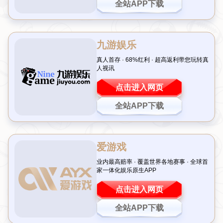
越南足球人士：现在中国队的水平甚至比越南还低一点我很
不理解
引言：中国足球为何引发越南人士的疑惑
在亚洲足球的版图中，中国足球一直是备受关注的话题。然
而，近期一位越南足球人士的言论却让许多球迷感到震惊：
“现在的中国队水平甚至比越南还低一点，我很不理解。”这
番话不仅引发了热议，也让人们开始重新审视
中国足球
的现
状。作为一个拥有庞大人口基数和丰富资源的国家，中国队
为何会在近年来的表现中令人失望？本文将围绕这一主题，