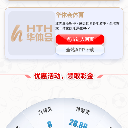
探讨背后的原因，并分析
越南足球
崛起的启示。
中国足球现状：实力下滑令人担忧
近年来，
中国足球
的表现确实难以让人满意。尽管国家投入
了大量资源，包括引入高水平外教、推动青训体系建设，但
国足在国际赛场上的成绩却始终未能突破。特别是在与亚洲
二三流队伍的对决中，中国队屡次失利，甚至连一些曾经不
被看好的对手都能轻松击败他们。以2023年的一些友谊赛
为例，中国队在面对东南亚球队时，多次以小比分落败，技
术、战术和精神面貌都暴露出明显短板。这种现状让人不禁
感慨，为何拥有如此优势条件的国家，
中国队水平
会持续低
迷？
越南足球崛起：值得学习的榜样
相比之下，
越南足球
近几年的进步有目共睹。从2018年