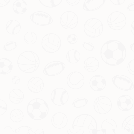
反思与展望：如何追赶并超越
面对现状，反思和行动同样重要。中国 football 需要重新审
视自身的发展路径，从青训抓起，建立科学的长远规划。同