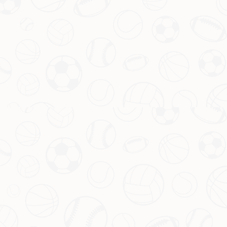
对手。这一巨大优势让他在后续阶段游刃有余，最终成功加
冕。而在前一年的比赛中，另一位选手以6-2开局，尽管对
手在第二阶段奋力追赶，但前期积累的优势依然帮助他稳住
局面，笑到最后。
这两个案例充分说明，
首阶段的大幅领先并非偶然，而是技
术和心态的双重体现
。无论是精准的长台进攻，还是关键时
刻的安全球处理，这些细节都在无形中巩固了他们的地位。
更重要的是，这种趋势提醒我们：要想在
世锦赛夺冠
，开局
必须全力以赴。
如何将初期优势转化为最终胜利
当然，光有第一阶段的亮眼表现并不足以确保冠军头衔，如
何维持甚至扩大优势才是关键。首先，选手需要在心态上保
持冷静，避免因大幅领先而放松警惕。其次，在战术层面，
应根据对手的特点灵活调整，例如针对性防守或抓住对方失