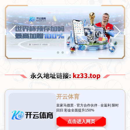
保持领先！近两年世锦赛首阶段7-1和6-2领先者均成
功夺冠