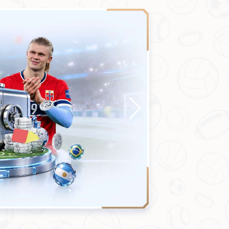
全国免费电话：
0371-6291164
动态
联系星空体育APP
当前位置：
首页
>
新闻中心