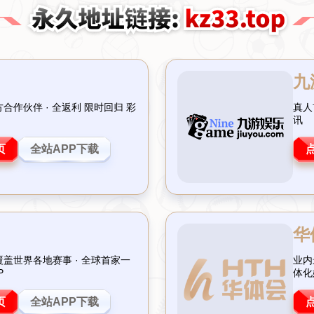
詹姆斯16岁的篮球智