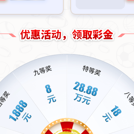
育历史中，勒布朗·詹姆斯这个名字已经成为一个传奇。当他还是
一种令人惊叹的篮球思维。那么，“16岁的詹姆斯”究竟拥有怎样
场头脑，以及这种能力对后来职业生涯的重要影响。
并驾齐驱：全面型比赛观察力
同龄球员还在拼命强化自己的技巧或提升速度时，年仅16岁的勒
验积累所带来的直觉，使得他无论处于组织还是终结角色，都能
，当队友陷入包夹困境后，他通过一次背身假动作误导防守者，
。