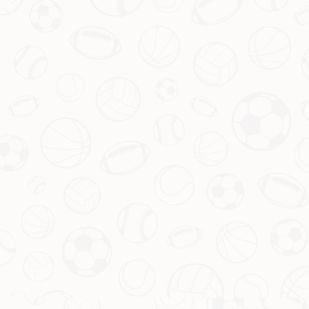
尽管面临重重困难，但作为主帅的哈维展现出了足够的冷
静。他在接受采访时表示：“我们会找到解决办法，每一名
球员都有机会证明自己。”外界普遍认为，他可能会在中场
增加防守型球员以保护薄弱的后防，同时在前场依靠莱万多
夫斯基的支点作用来牵制对手。此外，如何利用好替补席上
的潜力股，将是决定比赛走向的关键。
球迷们也在社交媒体上表达了对球队的支持。一名忠实拥趸
写道：“
虽然情况不理想，但这正是检验我们板凳深度的时
刻。希望年轻人能站出来，为胜利而战！
”这样的声音代表
了大多数人的心声——即使面临挑战，也不愿轻易放弃。
五、未来的隐忧与机会并存
不可否认，这次
48小时双赛
加上主力缺席，给巴萨带来了
不小的压力。但从另一个角度看，这也是一个让新人崭露头
角的机会。如果年轻球员能够在高压环境下表现出色，不仅