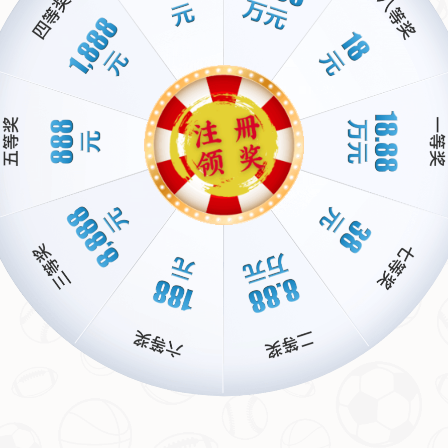
二、上诉失败：阿劳霍与拉菲尼亚缺战的影响
更令人头疼的是，巴萨针对阿劳霍红牌处罚的上诉未能成
功，这位乌拉圭中卫将在接下来的比赛中被迫停赛。作为球
队后防核心，阿劳霍的拦截能力和空中优势是巴萨防守体系
的重要支柱。他的缺席可能导致防线漏洞增大，尤其是在面
对快速反击时。与此同时，拉菲尼亚因累积黄牌也将无缘出
场。这位巴西边锋本赛季状态火热，他的突破和传球能力对
球队进攻至关重要。两位主力的同时缺席，让哈维的排兵布
阵变得异常棘手。