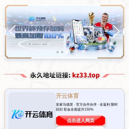
双赛48小时，巴萨上诉失败，阿劳霍与拉菲尼亚无缘
出战