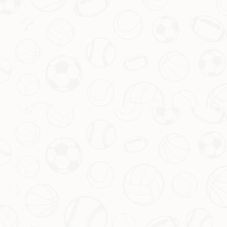
一位西班牙足球评论员分析道：“
阿劳霍和拉菲尼亚的同时
缺战，对巴萨来说不仅是人员上的损失，更是战术体系的动
摇。哈维需要找到替代者，但目前队内的年轻球员能否顶住
压力，还是个未知数。
”
三、案例分析：历史上的类似困境
回顾历史，巴萨并非首次遭遇这样的窘境。2020-21赛季，
他们曾在欧冠和联赛的双线作战中遭遇主力停赛，最终导致
关键比赛失利。当时，由于梅西等核心球员的状态起伏不
定，加上后防线的频繁失误，球队在多场比赛中未能保持稳
定性。这次的情况虽有不同，但同样需要教练组迅速调整。
例如，可以让年轻小将加维或佩德里承担更多责任，或者尝
试全新的战术打法来弥补空缺。
四、哈维的对策与球迷期待