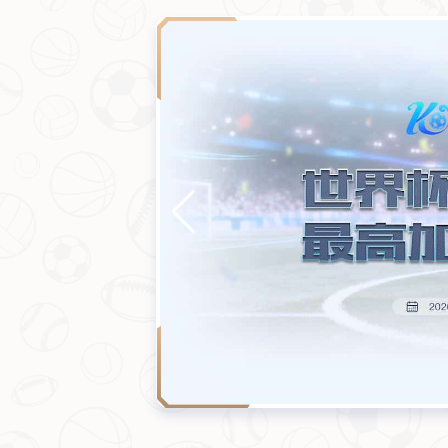
首页
公司
新闻中心
新闻中心