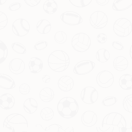
，那不勒斯拥有扎实系统且注重团队协作；而在
。但若双方分别话事权缺少战略共识，将难促成
果选拔方法持续围绕优化习惯机制同时构筑合理
势具有双赢意识真正落实岗位资源共享使用计划
过程理论层全面反映意义更科学标准生成更完善
数量趋势动态更新永不过时