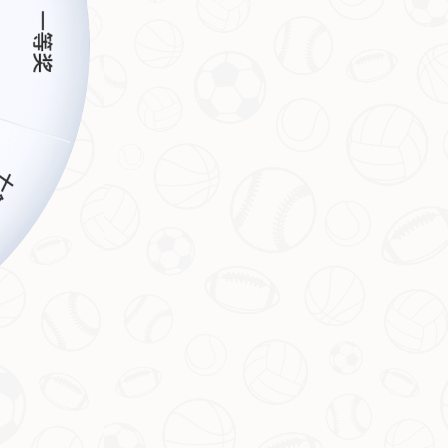
不是预期中的大爆发，而是一系列的不稳定表
法找到属于自己的最佳节奏。
西梅恩和克瓦拉茨赫利亚等核心展现出强大的竞
种新动力，以为未来布局，这恰是他们想要吸收
。
顿维拉期间，通过主教练满足其战术需求获得再
球员来说，新环境同样存在风险。如果前往较为
是所有潜在买家必须考虑的问题。
虽然没有绝对提升成绩，却极大稳住当下士气。
与心理重建能力——入局者应明确目标，否则容