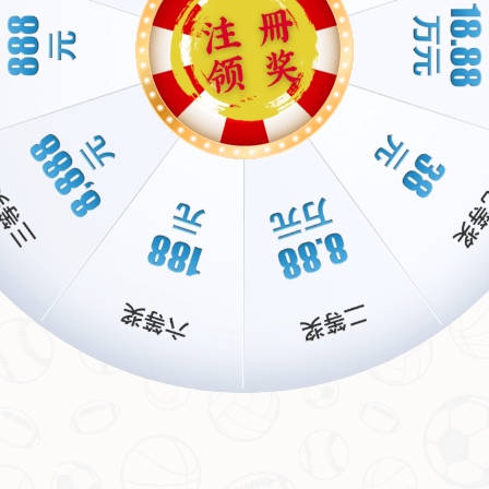
争夺：打破僵局还是雪上加霜？
年间，桑乔从多特蒙德到曼联完成了高光转换，但随之而来的并
以精准传球、快速突破著称，可是在红魔阵容中，他似乎一直无
不勒斯寄希望于将其引入后增强进攻边线深度。球队目前凭借奥
是右侧攻击仍有待完善。而另一边，翻过低谷中的尤文则急需一
要原因。无论哪支球队最终成功，都可能成为改变他命运的一环
来了：
如果加盟这些顶级俱乐部，他真的能够摆脱当前困境吗？
：前车之鉴如何影响决策？
经历，不禁让人想到库蒂尼奥曾离开巴塞罗那寻找复苏。在阿斯
然而，对于像桑乔这样特别依赖整体体系适配以及自信心建立的
化截然不同（如从英超到意甲）的赛场，需要额外时间磨合，这
，有些价值被严重低估，如彼时切尔西用租借方式签下菲利克斯
选择可行性策略不仅包括直接数据贡献，更需分析长远打法兼容