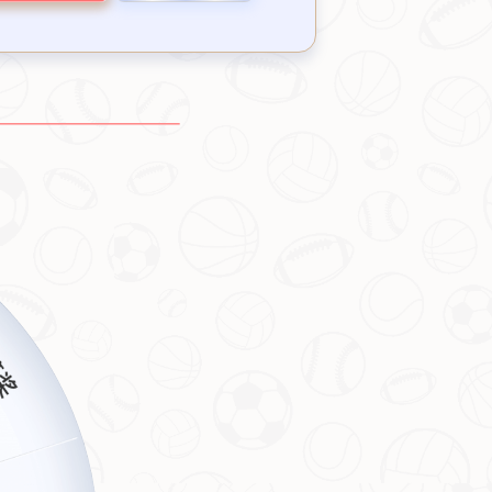
的一段关键时期。随着曼联对他的定位日益显得
“重振旗鼓”的机会。据消息，那不勒斯和尤文图
锋。那么，他能否通过这一转会克服困境，为自己