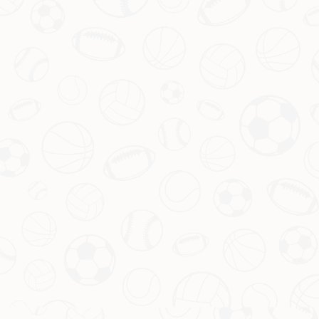
此外，現代サッカーの進化も大きな要因だ。現在のゲーム
はより速く、より攻撃的なスタイルを求められており、サ
イドバックは単なる守備者ではなく、攻撃の起点となるこ
とが期待されている。アシュラフはこのトレンドの最前線
に立っている選手と言えるだろう。
对未来趋势的影响 辺後衛的新定義
アシュラフの成功は、サッカー界に新たなインスピレーシ
ョンを与えている。彼のパフォーマンスを見ると、今後の
サイドバックにはより高い攻撃力が求められることが分か
る。特に若い選手たちにとって、彼のようなプレースタイ
ルは参考になるはずだ。
同時に、彼の活躍はチーム戦略にも影響を与える可能性が
ある。例えば、パリ・サンジェルマンが今後も彼を中心に