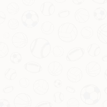
戦術を構築すれば、さらに多くのゴールやアシストが生ま
れるかもしれない。このような変化が、他のクラブにも波
及する可能性は十分にある。
結論に至る前の考察 アシュラフの挑戦と期待
もちろん、アシュラフが今後もこの状态を維持できるかど
うかは未知数だ。毕竟，欧洲冠军联赛是充满变数的舞台，
伤病、对手针对性布置都可能对他造成影响。但不可否认的
是，他已经用实力证明了自己，并且为未来的职业生涯奠定
了坚实基础。对于球迷来说，期待他继续创造奇迹的同时，
也希望看到更多像他一样的球员，重新定义足球场上的每一
个位置。
参考网站：
爱游戏体育APP下载-在线体育赛事,预测,直播| AYX
Sports