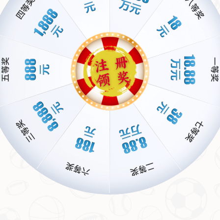
个团队的表现。Hope在采访中特别提到，队员们的精神面
貌和身体状况是赢得比赛的基础。无论是长时间的训练还是
赛前的心理压力，都可能导致状态波动。因此，如何在比赛
前调整好心态，保持最佳状态，成为了每支战队必须面对的
课题。
以LPL赛区某知名战队为例，他们曾在季后赛中因核心选手
的疲劳作战而失利，最终无缘冠军。这充分说明，即便拥有
顶尖的技术，若无法维持良好的
竞技状态
，也难以在关键时
刻发挥出应有的水平。Hope的这番话无疑是在提醒大家，
只有全员保持专注和活力，才能迎接接下来的挑战。
二、战术储备：隐藏的制胜法宝
除了状态之外，Hope还着重强调了
战术储备
的重要性。在
现代电竞中，单纯依靠技术碾压已经很难取胜，更多时候需
要依靠出其不意的策略来打破僵局。一支队伍如果能够在比