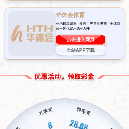
究竟是什么让Hope如此强调这两点？本文将从他的发言出
发，深入探讨团队状态和战术储备如何影响比赛走向。
一、团队状态：决定发挥的关键
在高强度的电竞比赛中，选手的个人状态往往会直接影响整