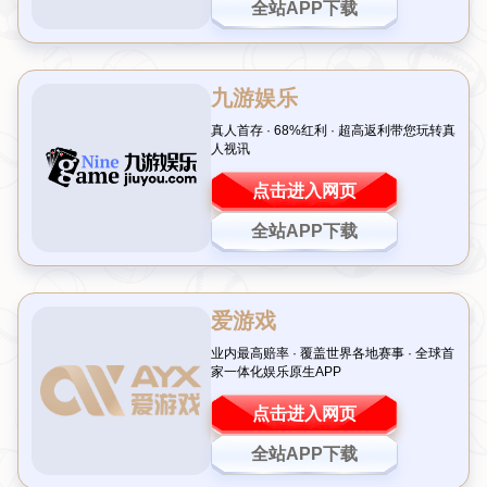
引言：Hope赛前发声，揭秘比赛关键因素
在电竞圈中，每一场比赛的胜负往往不仅仅取决于选手的技
术，更与团队的状态和策略息息相关。近日，在一场备受瞩
目的赛前采访中，选手Hope直言不讳地提到，团队的
状态
调整
和
战术储备
将是决定比赛结果的重要因素。这番话不仅
引发了粉丝的热议，也让我们对即将到来的比赛充满期待。