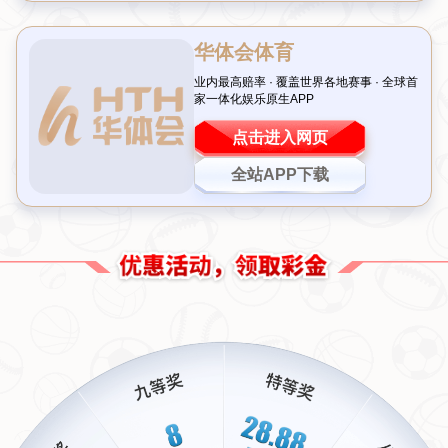
莱士在季后赛中的防守价值。
华莱士的防守天赋：抢断背后的技术与意识
提到华莱士，很多人会想起他全面的身手。作为一名小前
锋，他不仅拥有出色的身体素质，还有着敏锐的防守嗅觉。
在他完成
25次季后赛抢断
的那一年，他的场均抢断数据令
人印象深刻。这种能力并非偶然，而是源于他对比赛节奏的