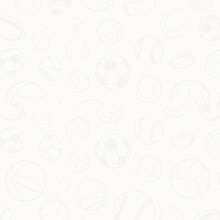
能力和个人技术。尽管面对欧美强队时仍有差
纪律性和心理素质上进一步加强，这些年轻人有
，但也让人充满期待。
5年都将是检验中国足球改革成果的一年。两线作
从草根青训到职业联赛，再到国家队建设，每一
才培养效率显著提升。这种模式让更多有潜质的孩
广类似经验，或许能为冲击
美加墨世界杯
以及
世