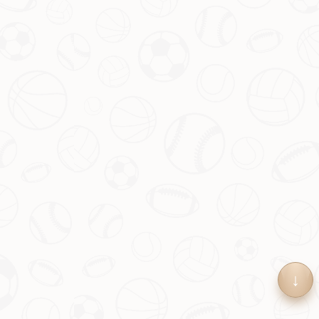
青年队的热情都能转化为球队前进的动力。尤其
证这一历史性时刻。
l Rights by
星空体育APP
91164