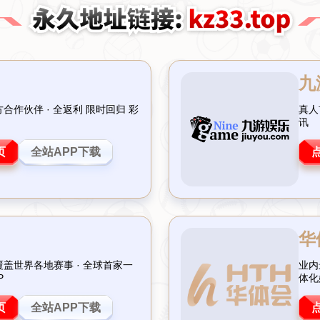
2025赛程：国足挑战美加墨 青